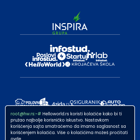
root@hw.rs:~#
Helloworld.rs koristi kolačiće kako bi ti
pružao najbolje korisničko iskustvo. Nastavkom
korišćenja sajta smatraćemo da imamo saglasnost sa
korišćenjem kolačića. Više o kolačićima možeš pročitati
ovde
2024
·
Made with
in Subotica.