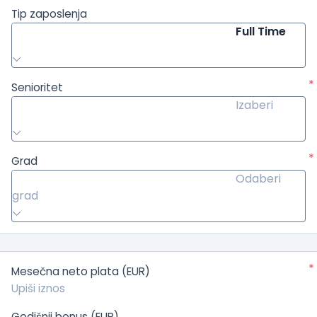
Tip zaposlenja
Full Time
*
Senioritet
Izaberi
*
Grad
Odaberi
grad
*
Mesečna neto plata (EUR)
Godišnji bonus (EUR)