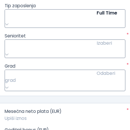
Tip zaposlenja
Full Time
*
Senioritet
Izaberi
*
Grad
Odaberi
grad
*
Mesečna neto plata (EUR)
Godišnji bonus (EUR)