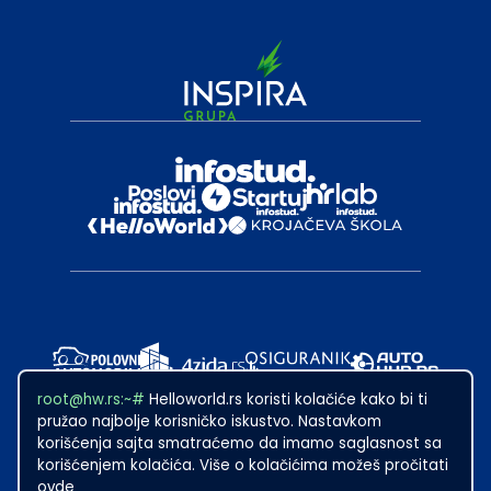
root@hw.rs:~#
Helloworld.rs koristi kolačiće kako bi ti
pružao najbolje korisničko iskustvo. Nastavkom
korišćenja sajta smatraćemo da imamo saglasnost sa
korišćenjem kolačića. Više o kolačićima možeš pročitati
ovde
2024
·
Made with
in Subotica.