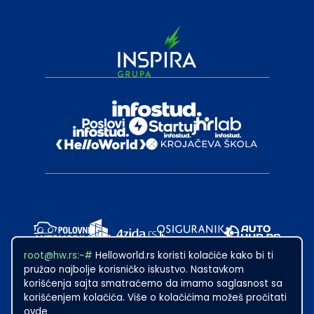
root@hw.rs:~#
Helloworld.rs koristi kolačiće kako bi ti
pružao najbolje korisničko iskustvo. Nastavkom
korišćenja sajta smatraćemo da imamo saglasnost sa
korišćenjem kolačića. Više o kolačićima možeš pročitati
ovde
2024
·
Made with
in Subotica.