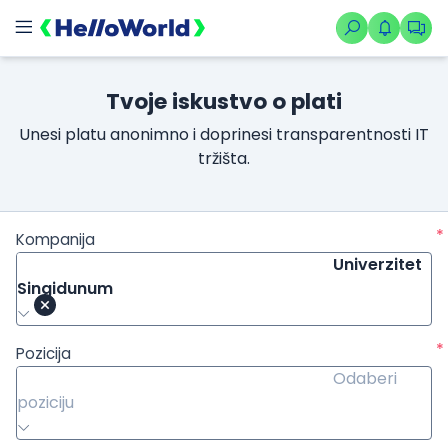
Tvoje iskustvo o plati
Unesi platu anonimno i doprinesi transparentnosti IT
tržišta.
*
Kompanija
Univerzitet
Singidunum
*
Pozicija
Odaberi
poziciju