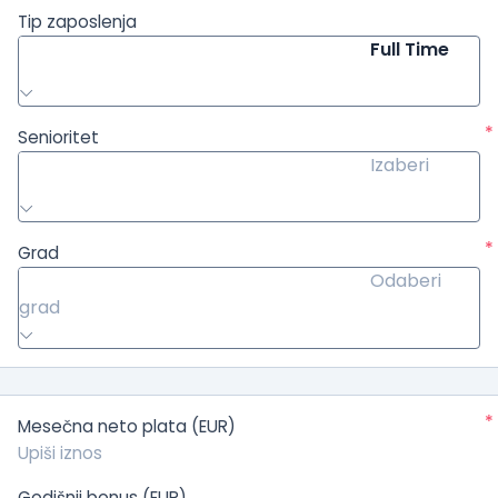
Tip zaposlenja
Full Time
*
Senioritet
Izaberi
*
Grad
Odaberi
grad
*
Mesečna neto plata (EUR)
Godišnji bonus (EUR)