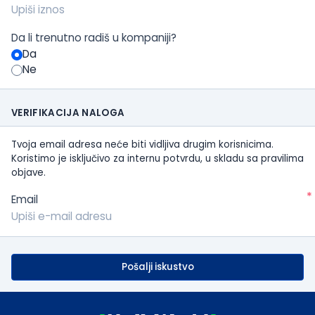
Da li trenutno radiš u kompaniji?
Da
Ne
VERIFIKACIJA NALOGA
Tvoja email adresa neće biti vidljiva drugim korisnicima.
Koristimo je isključivo za internu potvrdu, u skladu sa pravilima
objave.
*
Email
Pošalji iskustvo