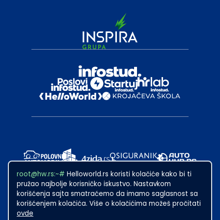
root@hw.rs:~#
Helloworld.rs koristi kolačiće kako bi ti
pružao najbolje korisničko iskustvo. Nastavkom
korišćenja sajta smatraćemo da imamo saglasnost sa
korišćenjem kolačića. Više o kolačićima možeš pročitati
ovde
2024
·
Made with
in Subotica.