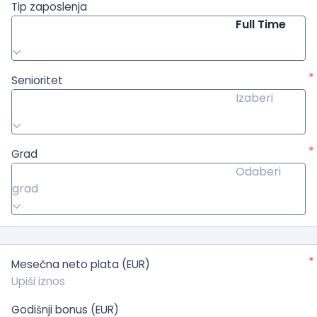
Tip zaposlenja
Full Time
*
Senioritet
Izaberi
*
Grad
Odaberi
grad
*
Mesečna neto plata (EUR)
Godišnji bonus (EUR)