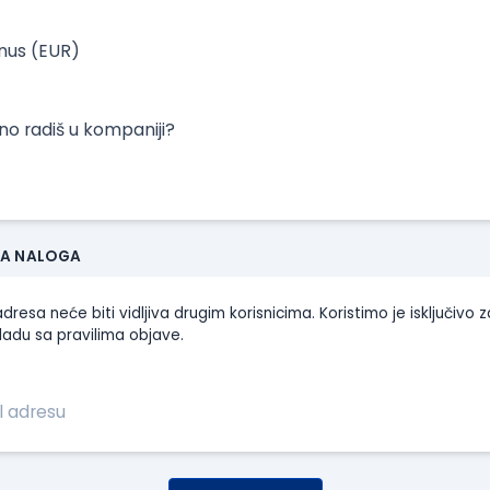
onus (EUR)
tno radiš u kompaniji?
JA NALOGA
dresa neće biti vidljiva drugim korisnicima. Koristimo je isključivo z
ladu sa pravilima objave.