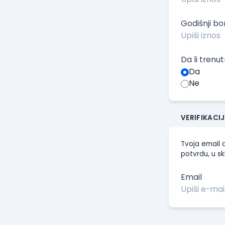
Godišnji b
Da li trenu
Da
Ne
VERIFIKACI
Tvoja email a
potvrdu, u sk
Email