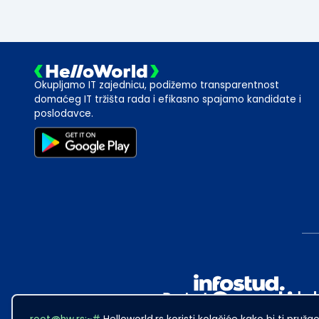
Okupljamo IT zajednicu, podižemo transparentnost
domaćeg IT tržišta rada i efikasno spajamo kandidate i
poslodavce.