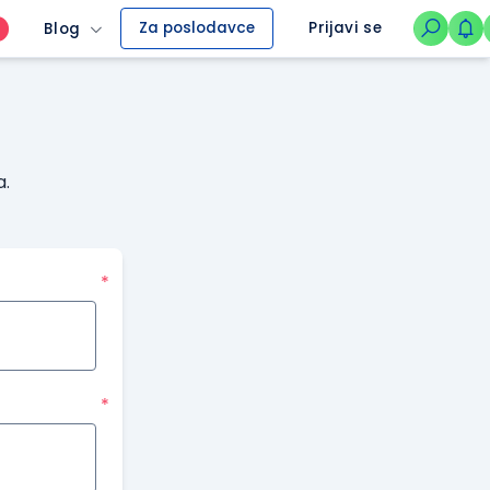
Za poslodavce
Prijavi se
Blog
O
a.
*
*