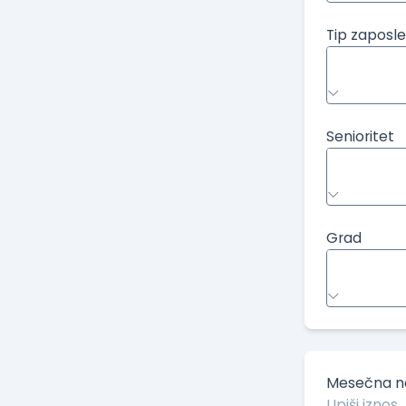
Tip zaposle
Senioritet
Grad
Mesečna ne