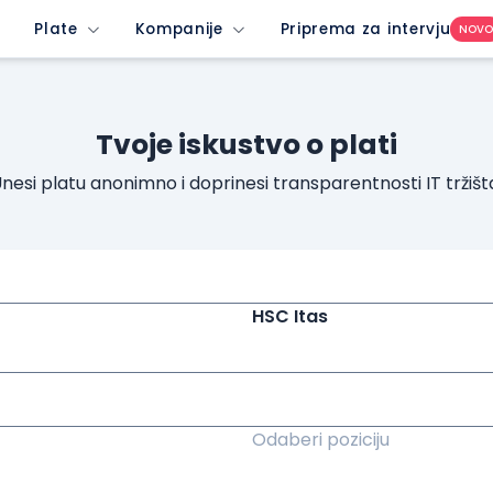
Plate
Kompanije
Priprema za intervju
NOV
Tvoje iskustvo o plati
nesi platu anonimno i doprinesi transparentnosti IT tržišt
HSC Itas
Odaberi poziciju