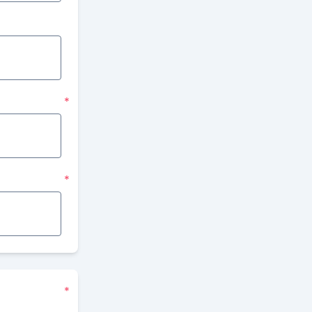
*
*
*