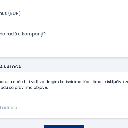
onus (EUR)
tno radiš u kompaniji?
JA NALOGA
dresa neće biti vidljiva drugim korisnicima. Koristimo je isključivo z
ladu sa pravilima objave.