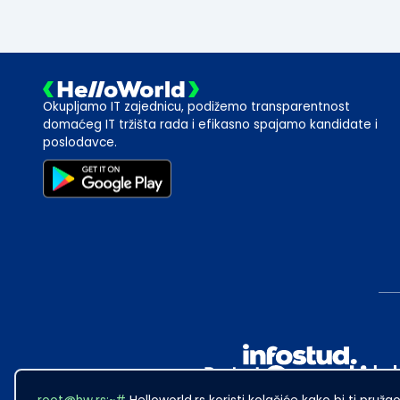
Okupljamo IT zajednicu, podižemo transparentnost
domaćeg IT tržišta rada i efikasno spajamo kandidate i
poslodavce.