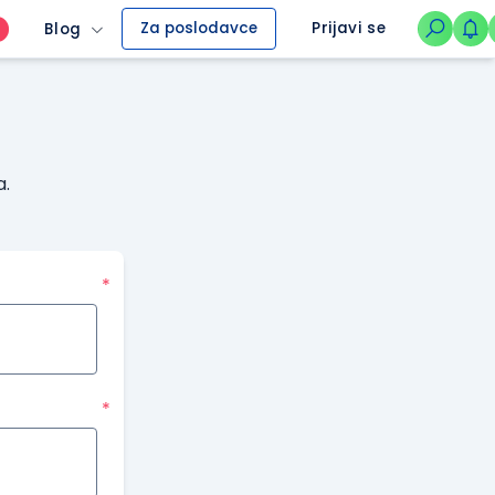
Za poslodavce
Prijavi se
Blog
O
a.
*
*