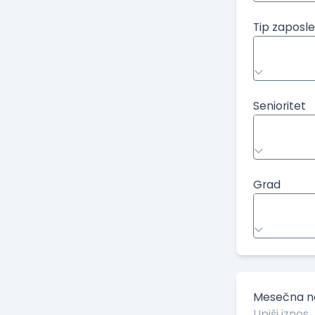
Tip zaposle
Senioritet
Grad
Mesečna ne