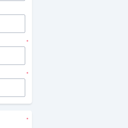
*
*
*