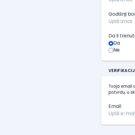
Godišnji b
Da li trenu
Da
Ne
VERIFIKACI
Tvoja email a
potvrdu, u sk
Email