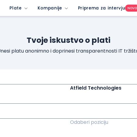
Plate
Kompanije
Priprema za intervju
NOV
Tvoje iskustvo o plati
nesi platu anonimno i doprinesi transparentnosti IT tržišt
Atfield Technologies
Odaberi poziciju