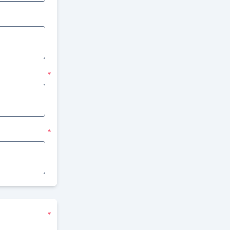
*
*
*