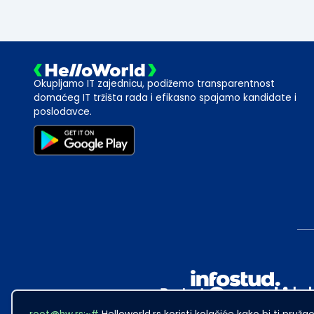
Okupljamo IT zajednicu, podižemo transparentnost
domaćeg IT tržišta rada i efikasno spajamo kandidate i
poslodavce.