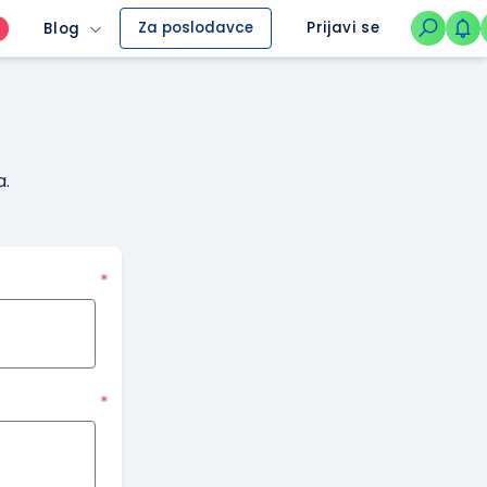
Za poslodavce
Prijavi se
Blog
O
a.
*
*