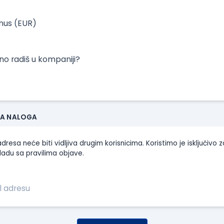
onus (EUR)
tno radiš u kompaniji?
JA NALOGA
dresa neće biti vidljiva drugim korisnicima. Koristimo je isključivo z
ladu sa pravilima objave.