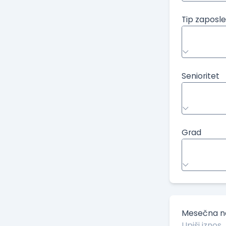
Tip zaposle
Senioritet
Grad
Mesečna ne