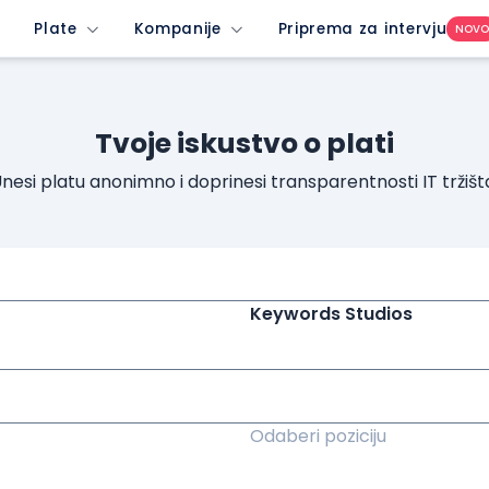
Plate
Kompanije
Priprema za intervju
NOV
Tvoje iskustvo o plati
nesi platu anonimno i doprinesi transparentnosti IT tržišt
Keywords Studios
Odaberi poziciju