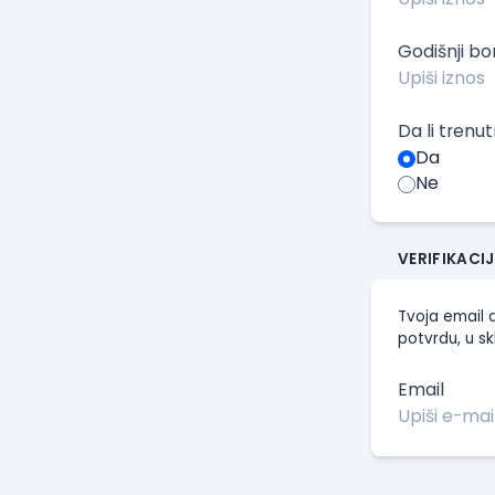
Godišnji b
Da li trenu
Da
Ne
VERIFIKACI
Tvoja email a
potvrdu, u sk
Email