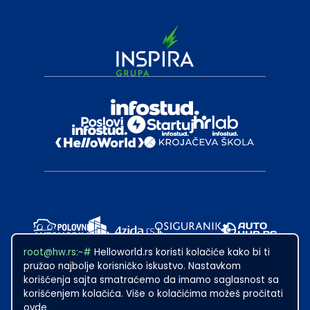
root@hw.rs:~#
Helloworld.rs koristi kolačiće kako bi ti
pružao najbolje korisničko iskustvo. Nastavkom
korišćenja sajta smatraćemo da imamo saglasnost sa
korišćenjem kolačića. Više o kolačićima možeš pročitati
ovde
2024
·
Made with
in Subotica.