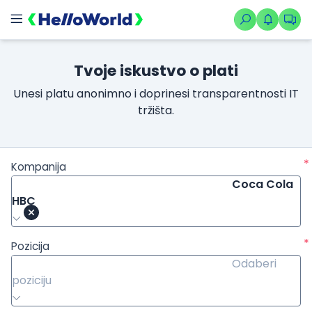
Tvoje iskustvo o plati
Unesi platu anonimno i doprinesi transparentnosti IT
tržišta.
*
Kompanija
Coca Cola
HBC
*
Pozicija
Odaberi
poziciju