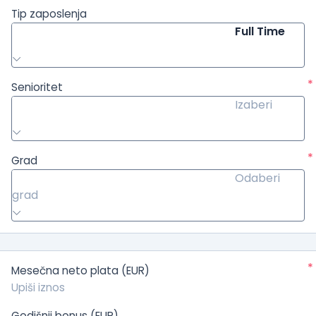
Tip zaposlenja
Full Time
*
Senioritet
Izaberi
*
Grad
Odaberi
grad
*
Mesečna neto plata (EUR)
Godišnji bonus (EUR)