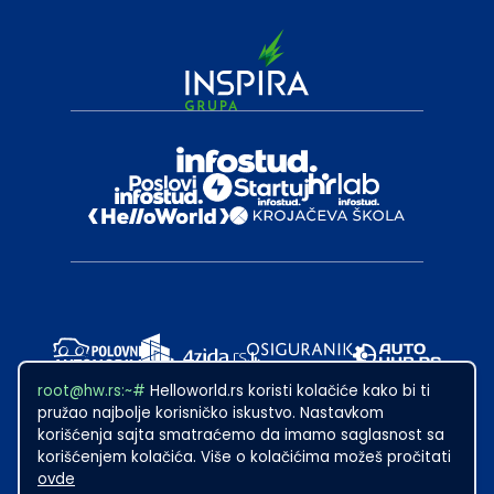
root@hw.rs:~#
Helloworld.rs koristi kolačiće kako bi ti
pružao najbolje korisničko iskustvo. Nastavkom
korišćenja sajta smatraćemo da imamo saglasnost sa
korišćenjem kolačića. Više o kolačićima možeš pročitati
ovde
2024
·
Made with
in Subotica.