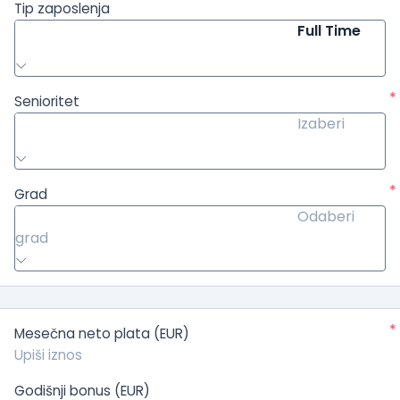
Tip zaposlenja
Full Time
*
Senioritet
Izaberi
*
Grad
Odaberi
grad
*
Mesečna neto plata (EUR)
Godišnji bonus (EUR)