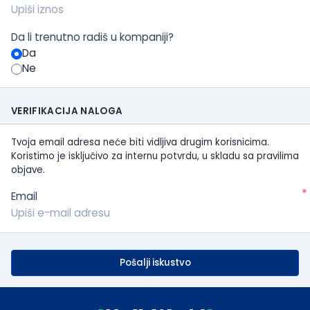
Da li trenutno radiš u kompaniji?
Da
Ne
VERIFIKACIJA NALOGA
Tvoja email adresa neće biti vidljiva drugim korisnicima.
Koristimo je isključivo za internu potvrdu, u skladu sa pravilima
objave.
*
Email
Pošalji iskustvo