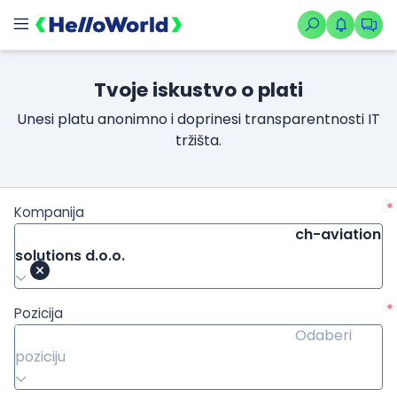
Tvoje iskustvo o plati
Unesi platu anonimno i doprinesi transparentnosti IT
tržišta.
*
Kompanija
ch-aviation
solutions d.o.o.
*
Pozicija
Odaberi
poziciju