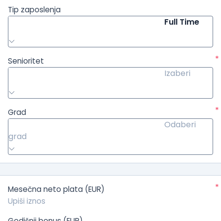
Tip zaposlenja
Full Time
*
Senioritet
Izaberi
*
Grad
Odaberi
grad
*
Mesečna neto plata (EUR)
Godišnji bonus (EUR)