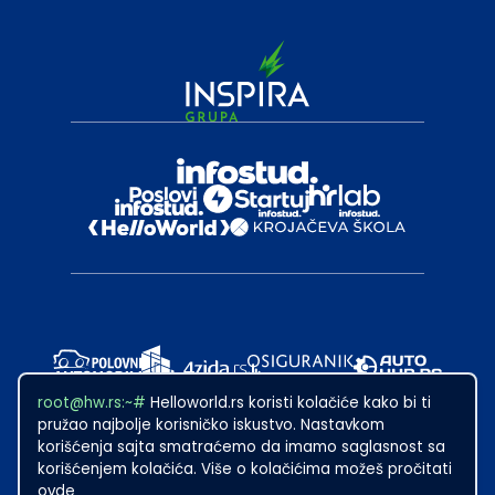
root@hw.rs:~#
Helloworld.rs koristi kolačiće kako bi ti
pružao najbolje korisničko iskustvo. Nastavkom
korišćenja sajta smatraćemo da imamo saglasnost sa
korišćenjem kolačića. Više o kolačićima možeš pročitati
ovde
2024
·
Made with
in Subotica.