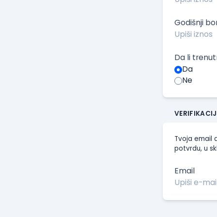
Godišnji b
Da li trenu
Da
Ne
VERIFIKACI
Tvoja email a
potvrdu, u sk
Email