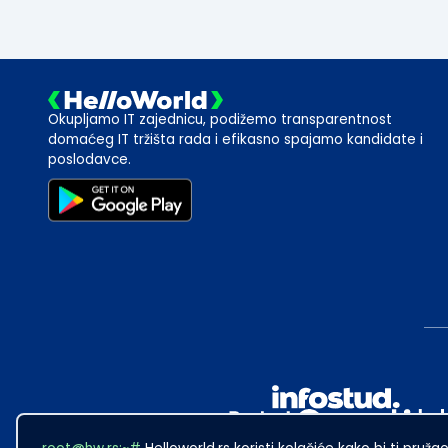
Okupljamo IT zajednicu, podižemo transparentnost
domaćeg IT tržišta rada i efikasno spajamo kandidate i
poslodavce.