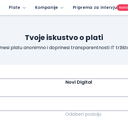
Plate
Kompanije
Priprema za intervju
NOV
Tvoje iskustvo o plati
nesi platu anonimno i doprinesi transparentnosti IT tržišt
Novi Digital
Odaberi poziciju