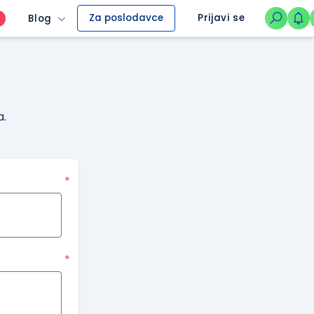
Za poslodavce
Prijavi se
Blog
O
a.
*
*