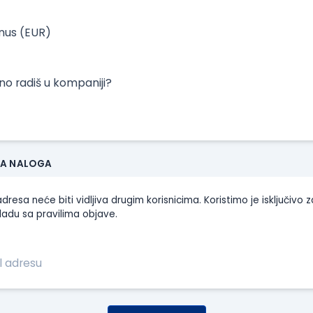
onus (EUR)
tno radiš u kompaniji?
JA NALOGA
dresa neće biti vidljiva drugim korisnicima. Koristimo je isključivo z
ladu sa pravilima objave.