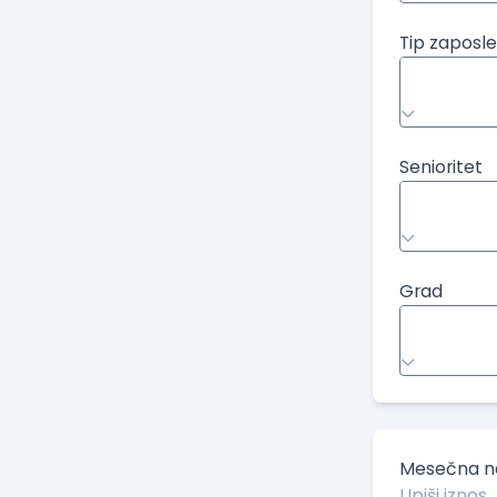
Tip zaposle
Senioritet
Grad
Mesečna ne