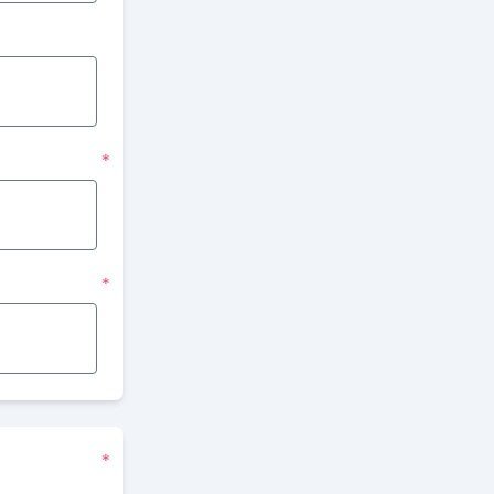
*
*
*