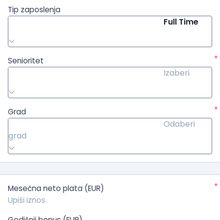
Tip zaposlenja
Full Time
*
Senioritet
Izaberi
*
Grad
Odaberi
grad
*
Mesečna neto plata (EUR)
Godišnji bonus (EUR)