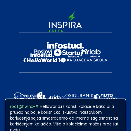
root@hw.rs:~#
Helloworld.rs koristi kolačiće kako bi ti
pružao najbolje korisničko iskustvo. Nastavkom
korišćenja sajta smatraćemo da imamo saglasnost sa
korišćenjem kolačića. Više o kolačićima možeš pročitati
ovde
2024
·
Made with
in Subotica.