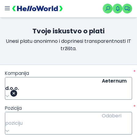
Tvoje iskustvo o plati
Unesi platu anonimno i doprinesi transparentnosti IT
tržišta.
*
Kompanija
Aeternum
d.o.o.
*
Pozicija
Odaberi
poziciju