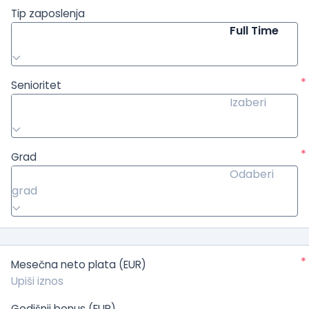
Tip zaposlenja
Full Time
*
Senioritet
Izaberi
*
Grad
Odaberi
grad
*
Mesečna neto plata (EUR)
Godišnji bonus (EUR)