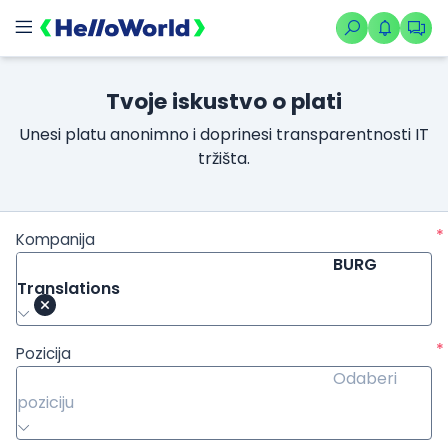
Tvoje iskustvo o plati
Unesi platu anonimno i doprinesi transparentnosti IT
tržišta.
*
Kompanija
BURG
Translations
*
Pozicija
Odaberi
poziciju