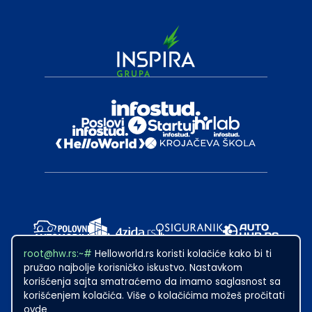
root@hw.rs:~#
Helloworld.rs koristi kolačiće kako bi ti
pružao najbolje korisničko iskustvo. Nastavkom
korišćenja sajta smatraćemo da imamo saglasnost sa
korišćenjem kolačića. Više o kolačićima možeš pročitati
ovde
2024
·
Made with
in Subotica.