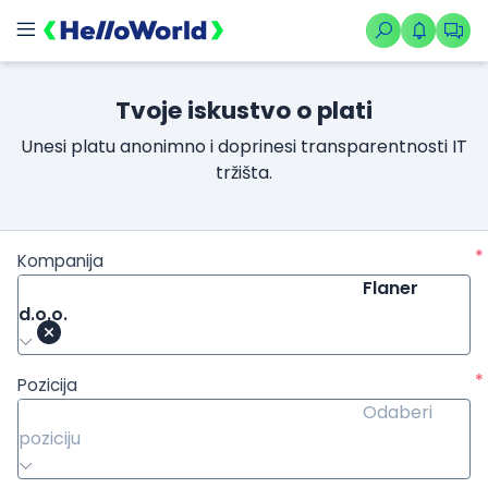
Tvoje iskustvo o plati
Unesi platu anonimno i doprinesi transparentnosti IT
tržišta.
*
Kompanija
Flaner
d.o.o.
*
Pozicija
Odaberi
poziciju