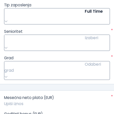
Tip zaposlenja
Full Time
*
Senioritet
Izaberi
*
Grad
Odaberi
grad
*
Mesečna neto plata (EUR)
Godišnji bonus (EUR)