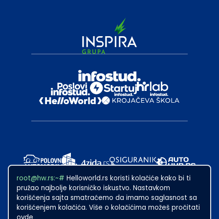
root@hw.rs:~#
Helloworld.rs koristi kolačiće kako bi ti
pružao najbolje korisničko iskustvo. Nastavkom
korišćenja sajta smatraćemo da imamo saglasnost sa
korišćenjem kolačića. Više o kolačićima možeš pročitati
ovde
2024
·
Made with
in Subotica.