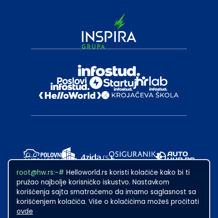
root@hw.rs:~#
Helloworld.rs koristi kolačiće kako bi ti
pružao najbolje korisničko iskustvo. Nastavkom
korišćenja sajta smatraćemo da imamo saglasnost sa
korišćenjem kolačića. Više o kolačićima možeš pročitati
ovde
2024
·
Made with
in Subotica.