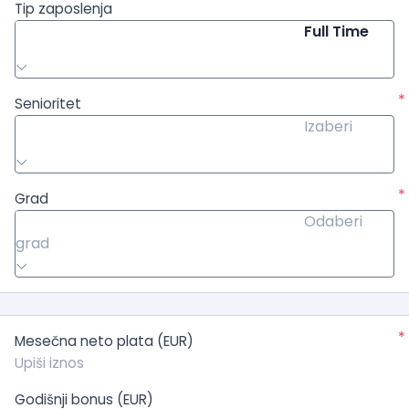
Tip zaposlenja
Full Time
*
Senioritet
Izaberi
*
Grad
Odaberi
grad
*
Mesečna neto plata (EUR)
Godišnji bonus (EUR)