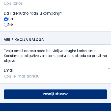
Da li trenutno radiš u kompaniji?
Da
Ne
VERIFIKACIJA NALOGA
Tvoja email adresa neće biti vidljiva drugim korisnicima.
Koristimo je isključivo za internu potvrdu, u skladu sa pravilima
objave.
*
Email
Pošalji iskustvo