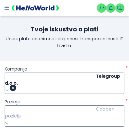
Tvoje iskustvo o plati
Unesi platu anonimno i doprinesi transparentnosti IT
tržišta.
*
Kompanija
Telegroup
d.o.o.
*
Pozicija
Odaberi
poziciju