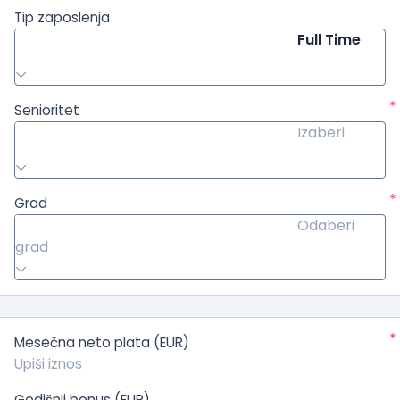
Tip zaposlenja
Full Time
*
Senioritet
Izaberi
*
Grad
Odaberi
grad
*
Mesečna neto plata (EUR)
Godišnji bonus (EUR)