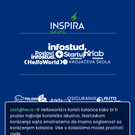
root@hw.rs:~#
Helloworld.rs koristi kolačiće kako bi ti
pružao najbolje korisničko iskustvo. Nastavkom
korišćenja sajta smatraćemo da imamo saglasnost sa
korišćenjem kolačića. Više o kolačićima možeš pročitati
ovde
2024
·
Made with
in Subotica.