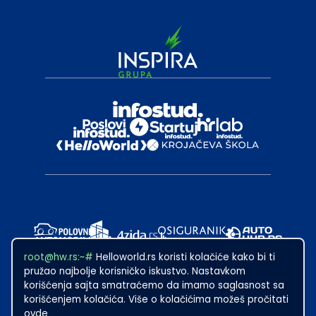
root@hw.rs:~#
Helloworld.rs koristi kolačiće kako bi ti
pružao najbolje korisničko iskustvo. Nastavkom
korišćenja sajta smatraćemo da imamo saglasnost sa
korišćenjem kolačića. Više o kolačićima možeš pročitati
ovde
2024
·
Made with
in Subotica.