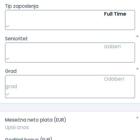
Tip zaposlenja
Full Time
*
Senioritet
Izaberi
*
Grad
Odaberi
grad
*
Mesečna neto plata (EUR)
Godišnji bonus (EUR)