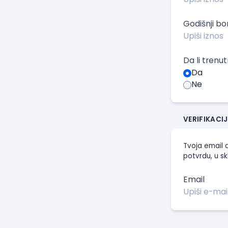
Godišnji b
Da li trenu
Da
Ne
VERIFIKACI
Tvoja email a
potvrdu, u sk
Email