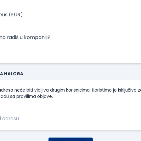
onus (EUR)
tno radiš u kompaniji?
JA NALOGA
dresa neće biti vidljiva drugim korisnicima. Koristimo je isključivo z
ladu sa pravilima objave.