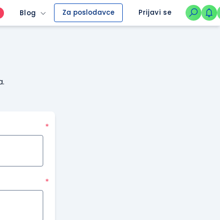
Za poslodavce
Prijavi se
Blog
O
a.
*
*