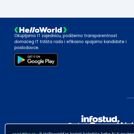
Okupljamo IT zajednicu, podižemo transparentnost
domaćeg IT tržišta rada i efikasno spajamo kandidate i
poslodavce.