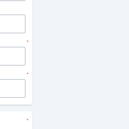
*
*
*