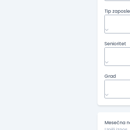
Tip zaposle
Senioritet
Grad
Mesečna ne