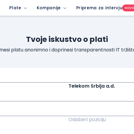
Plate
Kompanije
Priprema za intervju
NOV
Tvoje iskustvo o plati
nesi platu anonimno i doprinesi transparentnosti IT tržišt
Telekom Srbija a.d.
Odaberi poziciju