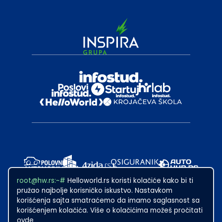
root@hw.rs:~#
Helloworld.rs koristi kolačiće kako bi ti
pružao najbolje korisničko iskustvo. Nastavkom
korišćenja sajta smatraćemo da imamo saglasnost sa
korišćenjem kolačića. Više o kolačićima možeš pročitati
ovde
2024
·
Made with
in Subotica.