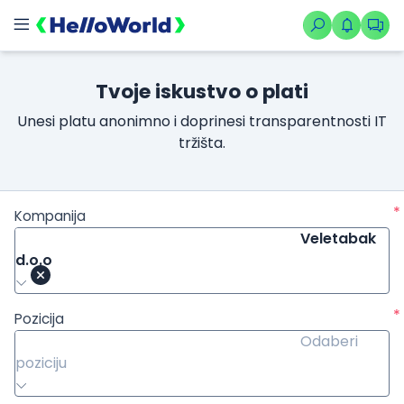
Tvoje iskustvo o plati
Unesi platu anonimno i doprinesi transparentnosti IT
tržišta.
*
Kompanija
Veletabak
d.o.o
*
Pozicija
Odaberi
poziciju