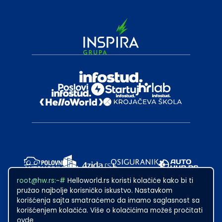
root@hw.rs:~#
Helloworld.rs koristi kolačiće kako bi ti
pružao najbolje korisničko iskustvo. Nastavkom
korišćenja sajta smatraćemo da imamo saglasnost sa
korišćenjem kolačića. Više o kolačićima možeš pročitati
ovde
2024
·
Made with
in Subotica.