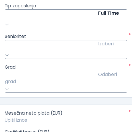
Tip zaposlenja
Full Time
*
Senioritet
Izaberi
*
Grad
Odaberi
grad
*
Mesečna neto plata (EUR)
Godišnji bonus (EUR)