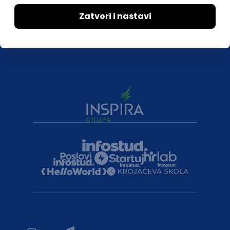
Druželjubivi smo!