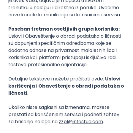
Okupljamo IT zajednicu, podižemo
transparentnost domaćeg IT tržišta rada i
efikasno spajamo kandidate i poslodavce.
O nama
Za poslodavce
Uslovi korišćenja
Politika privatnosti
Uklonjeni profili poslodavaca
Za medije
Kontakt