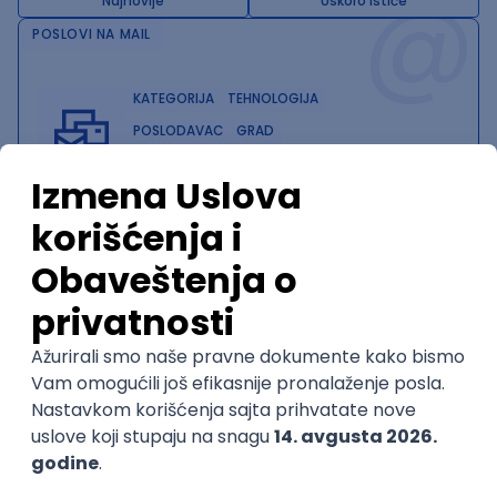
@
Najnovije
Uskoro ističe
POSLOVI NA MAIL
KATEGORIJA
TEHNOLOGIJA
POSLODAVAC
GRAD
SENIORITET
NAČIN RADA
Najnoviji poslovi svakog dana u tvom
inboxu
Prijavi se
Trenutno nema oglasa po traženim kriterijumima
pretrage.
Pogledaj slične oglase ili izmeni kriterijume pretrage
OGLASI PO KRITERIJUMU .NET Core
Senior .NET Developer