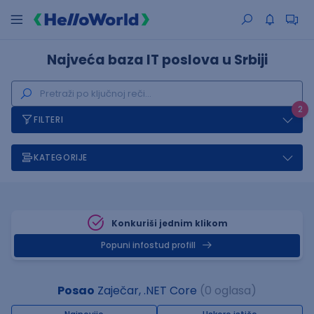
Najveća baza IT poslova u Srbiji
2
FILTERI
KATEGORIJE
Konkuriši jednim klikom
Popuni infostud profill
Posao
Zaječar, .NET Core
(0 oglasa)