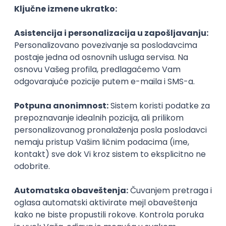
Sigma Software
Remote
15.09.2026.
.NET
C#
Angular
NoSQL
AWS
DevOps
OOP
Cloud
Kubernetes
.NET Core
Senior
Sr. .NET Developer / Backend
Smart Apartment Data
Remote
online intervju
11.09.2026.
C#
REST
.NET Core
Senior
Istaknuti poslodavci