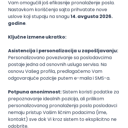
Consultant
GET - Global Engineering Technologies
3.4
Beograd | Hibrid
11.08.2026.
SQL
SOAP
Git
SAP
SQL Server
Azure
DevOps
REST
ERP
Batch
Embedded
x++
Intermediate
@
Senior
POSLOVI NA MAIL
KATEGORIJA
TEHNOLOGIJA
POSLODAVAC
GRAD
SENIORITET
NAČIN RADA
Najnoviji poslovi svakog dana u tvom
inboxu