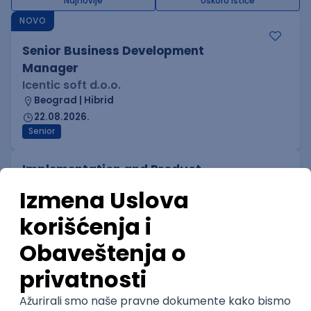
Najnovije
Uskoro ističe
NOVO
Senior Business Development
Manager
Icentic soft d.o.o.
Beograd | Hibrid
22.08.2026.
Senior
Implementation and Product
Specialist
Unifiedpost Solutions d.o.o.
5
Beograd | Hibrid
21.08.2026.
XML
JSON
REST
SaaS
Intermediate
MS Dynamics 365 F&O Technical