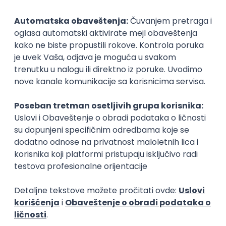
Prijavi se
Istaknuti poslodavci
Okupljamo IT zajednicu, podižemo
transparentnost domaćeg IT tržišta rada i
efikasno spajamo kandidate i poslodavce.