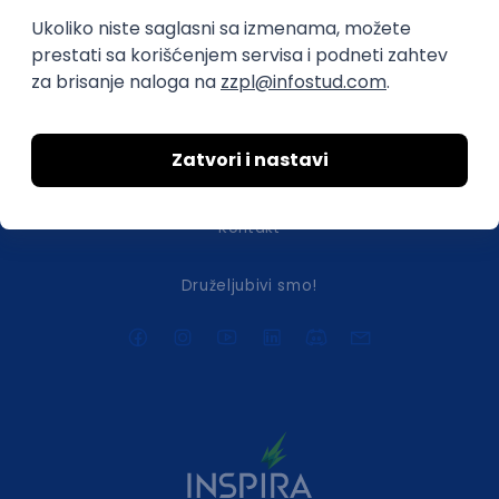
O nama
Za poslodavce
Uslovi korišćenja
Politika privatnosti
Uklonjeni profili poslodavaca
Za medije
Kontakt
Druželjubivi smo!