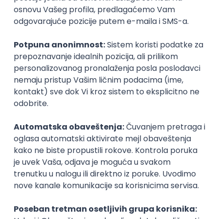
Prijavi se
Cloud Engineer
Coming - Computer Engineering d.o.o.
3
Beograd | Hibrid
online intervju
13.08.2026.
Linux
VMware
Windows
Ansible
PowerShell
Bash
Hardware
Cloud
Senior
Okupljamo IT zajednicu, podižemo
transparentnost domaćeg IT tržišta rada i
efikasno spajamo kandidate i poslodavce.