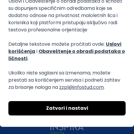
O nama
Za poslodavce
Uslovi korišćenja
Politika privatnosti
Uklonjeni profili poslodavaca
Za medije
Kontakt
Druželjubivi smo!