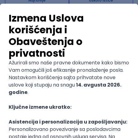
Najnovije
Uskoro ističe
DevOps Engineer
IGT D&B d.o.o.
3.7
Beograd | Hibrid
02.09.2026.
Linux
AWS
Ansible
DevOps
Kubernetes
@
Intermediate
Senior
POSLOVI NA MAIL
KATEGORIJA
TEHNOLOGIJA
POSLODAVAC
GRAD
SENIORITET
NAČIN RADA
Najnoviji poslovi svakog dana u tvom
inboxu