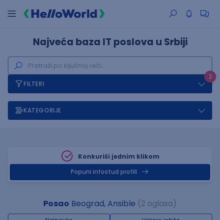
Najveća baza IT poslova u Srbiji
2
FILTERI
KATEGORIJE
Konkuriši jednim klikom
Popuni infostud profill
Posao
Beograd, Ansible
(2 oglasa)