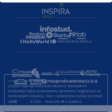
root@hw.rs
:~#
Helloworld.rs koristi kolačiće kako bi ti
pružao najbolje korisničko iskustvo. Nastavkom
korišćenja sajta smatraćemo da imamo saglasnost sa
korišćenjem kolačića. Više o kolačićima možeš pročitati
ovde
.
2026
·
Made with
in Subotica.
Sadržaj sajta Helloworld.rs je u vlasništvu Infostud rešenja d.o.o.
Subotica. Zabranjeno je njegovo preuzimanje bez dozvole.