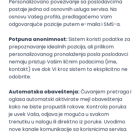
inboxu
Prijavi se
Istaknuti poslodavci
Okupljamo IT zajednicu, podižemo