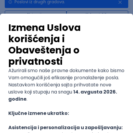
Poslovi iz drugih gradova.
Najnovije
Uskoro ističe
Senior Data Engineer - LLM Data
Platform
Factory World Wide
3
Beograd
12.08.2026.
@
SQL
Apache
Node
Python
RegEx
Senior
POSLOVI NA MAIL
KATEGORIJA
TEHNOLOGIJA
POSLODAVAC
GRAD
SENIORITET
NAČIN RADA
Najnoviji poslovi svakog dana u tvom