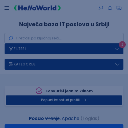
Najveća baza IT poslova u Srbiji
2
FILTERI
KATEGORIJE
Konkuriši jednim klikom
Popuni infostud profill
Posao
Vranje
, Apache
(1 oglas)