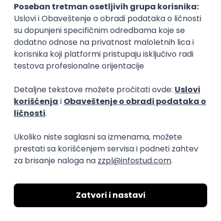
transparentnost domaćeg IT tržišta rada i
efikasno spajamo kandidate i poslodavce.
O nama
Za poslodavce
Uslovi korišćenja
Politika privatnosti
Uklonjeni profili poslodavaca
Za medije
Kontakt
Druželjubivi smo!