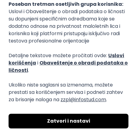
transparentnost domaćeg IT tržišta rada i
efikasno spajamo kandidate i poslodavce.
O nama
Za poslodavce
Uslovi korišćenja
Politika privatnosti
Uklonjeni profili poslodavaca
Za medije
Kontakt
Druželjubivi smo!