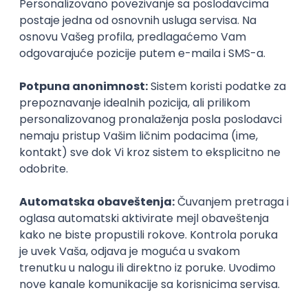
inboxu
Prijavi se
Istaknuti poslodavci
Okupljamo IT zajednicu, podižemo