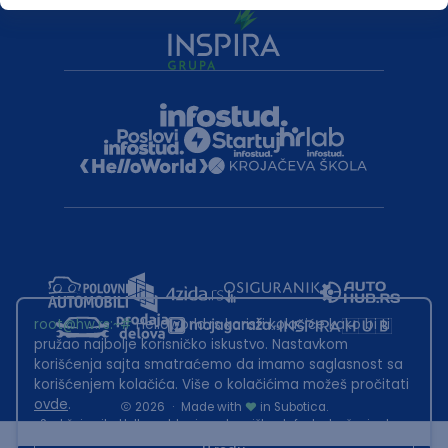
root@hw.rs
:~#
Helloworld.rs koristi kolačiće kako bi ti
pružao najbolje korisničko iskustvo. Nastavkom
korišćenja sajta smatraćemo da imamo saglasnost sa
korišćenjem kolačića. Više o kolačićima možeš pročitati
ovde
.
2026
·
Made with
in Subotica.
Sadržaj sajta Helloworld.rs je u vlasništvu Infostud rešenja d.o.o.
Subotica. Zabranjeno je njegovo preuzimanje bez dozvole.