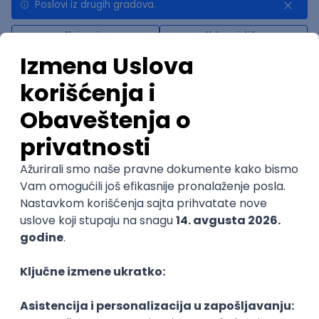
Poslovi iz drugih gradova.
Najnovije
Uskoro ističe
Senior Data Engineer - LLM Data
Platform
Factory World Wide
3
Beograd
12.08.2026.
@
SQL
Apache
Node
Python
RegEx
Senior
POSLOVI NA MAIL
KATEGORIJA
TEHNOLOGIJA
POSLODAVAC
GRAD
SENIORITET
NAČIN RADA
Najnoviji poslovi svakog dana u tvom