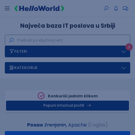
Najveća baza IT poslova u Srbiji
2
FILTERI
KATEGORIJE
Konkuriši jednim klikom
Popuni infostud profill
Posao
Zrenjanin
, Apache
(1 oglas)