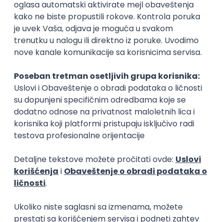
250.000,00 - 350.000,00 RSD (net)
Linux
AWS
Azure
DevOps
Cloud
Intermediate
DevOps Engineer
IGT D&B d.o.o.
3.7
Beograd | Hibrid
02.09.2026.
Linux
AWS
Ansible
DevOps
Kubernetes
Intermediate
Senior
PHP serverski programer
Nav Soft d.o.o.
Novi Sad | Hibrid
14.08.2026.
PHP
SQL
Linux
SOAP
Git
AWS
Azure
REST
Cloud
Intermediate
Node.js/Nest.JS Developer