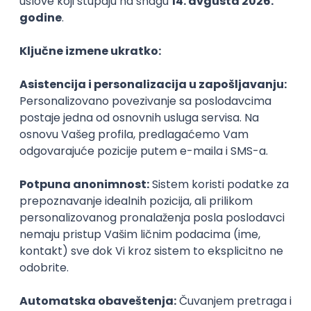
KATEGORIJA
TEHNOLOGIJA
POSLODAVAC
GRAD
SENIORITET
NAČIN RADA
Najnoviji poslovi svakog dana u tvom
inboxu
Prijavi se
Posao
Zrenjanin
, AWS
(4 oglasa)
Poslovi iz drugih gradova.
Inženjer za infrastrukturu i
pouzdanost sistema (DevOps)
Glas naroda d.o.o.
Beograd
11.08.2026.