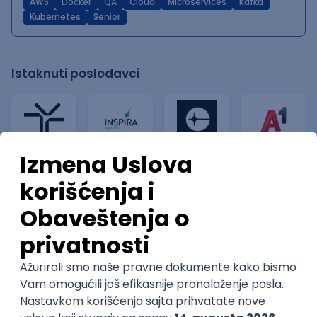
AWS
Docker
QA
Cloud
Microservices
Kafka
Kubernetes
Senior
Istaknuti poslodavci
Software Development Director
Xsolla
Rad od kuće
11.09.2026.
@
AWS
Azure
Cloud
Agile
Microservices
Senior
POSLOVI NA MAIL