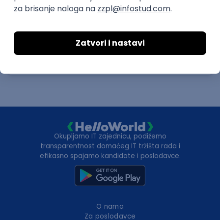
(intermediate/senior)
AxiomQ Dionic d.o.o.
Novi Sad
12.08.2026.
JavaScript
Node.js
AWS
Cloud
RESTful
Microservices
Express
Oauth
Intermediate
Senior
Okupljamo IT zajednicu, podižemo
transparentnost domaćeg IT tržišta rada i
efikasno spajamo kandidate i poslodavce.
O nama
Za poslodavce