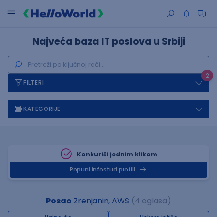
Najveća baza IT poslova u Srbiji
2
FILTERI
KATEGORIJE
Konkuriši jednim klikom
Popuni infostud profill
Posao
Zrenjanin, AWS
(4 oglasa)