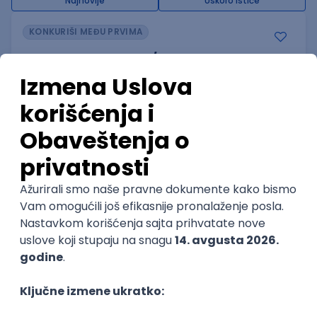
Najnovije
Uskoro ističe
KONKURIŠI MEĐU PRVIMA
D365 F&O Developer/Tech Analyst
(SCM)
Mobile Wave Solutions
Remote from Europe
online intervju
19.08.2026.
@
Azure
DevOps
REST
Batch
x++
Senior
POSLOVI NA MAIL
KATEGORIJA
TEHNOLOGIJA
POSLODAVAC
GRAD
SENIORITET
NAČIN RADA
Najnoviji poslovi svakog dana u tvom
inboxu