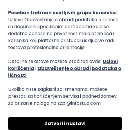
Okupljamo IT zajednicu, podižemo
transparentnost domaćeg IT tržišta rada i
efikasno spajamo kandidate i poslodavce.
O nama
Za poslodavce
Uslovi korišćenja
Politika privatnosti
Uklonjeni profili poslodavaca
Za medije
Kontakt
Druželjubivi smo!