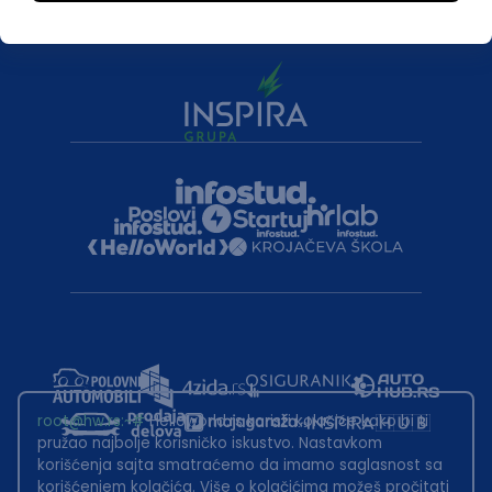
root@hw.rs
:~#
Helloworld.rs koristi kolačiće kako bi ti
pružao najbolje korisničko iskustvo. Nastavkom
korišćenja sajta smatraćemo da imamo saglasnost sa
korišćenjem kolačića. Više o kolačićima možeš pročitati