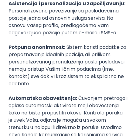
Prijavi se
Posao
Valjevo
, Batch
(1 oglas)
Poslovi iz drugih gradova.
MS Dynamics 365 F&O Technical
Consultant
GET - Global Engineering Technologies
3.4
Beograd | Hibrid
11.08.2026.
SQL
SOAP
Git
SAP
SQL Server
Azure
DevOps
REST
ERP
Batch
Embedded
x++
Intermediate
Senior