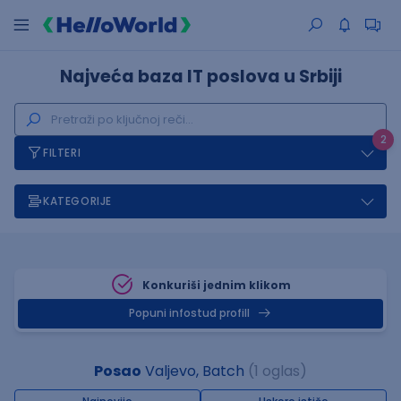
Najveća baza IT poslova u Srbiji
2
FILTERI
KATEGORIJE
Konkuriši jednim klikom
Popuni infostud profill
Posao
Valjevo, Batch
(1 oglas)