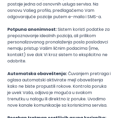
Prijavi se
KONKURIŠI MEĐU PRVIMA
Technical Artist
IGT D&B d.o.o.
3.7
Beograd | Hibrid
27.08.2026.
Canvas
3D
Unity
Adobe
Intermediate
Okupljamo IT zajednicu, podižemo
transparentnost domaćeg IT tržišta rada i