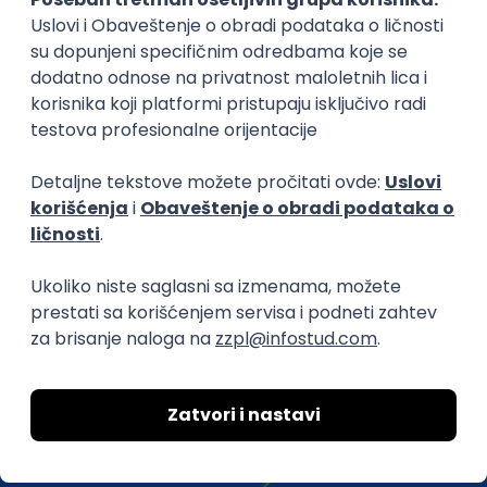
efikasno spajamo kandidate i poslodavce.
O nama
Za poslodavce
Uslovi korišćenja
Politika privatnosti
Uklonjeni profili poslodavaca
Za medije
Kontakt
Druželjubivi smo!