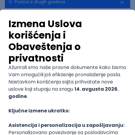
Poslovi iz drugih gradova.
Najnovije
Uskoro ističe
Game Developer
Tria d.o.o.
Beograd | Hibrid
12.08.2026.
JavaScript
HTML5
Git
WebGL
CSS3
Canvas
@
Unity
Intermediate
POSLOVI NA MAIL
KATEGORIJA
TEHNOLOGIJA
POSLODAVAC
GRAD
SENIORITET
NAČIN RADA
Najnoviji poslovi svakog dana u tvom
inboxu