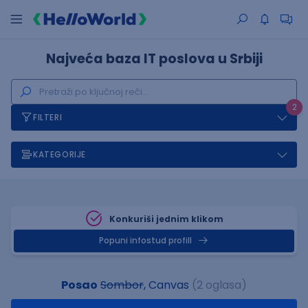
Najveća baza IT poslova u Srbiji
2
FILTERI
KATEGORIJE
Konkuriši jednim klikom
Popuni infostud profill
Posao
Sombor
, Canvas
(2 oglasa)