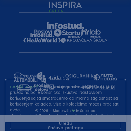
root@hw.rs
:~#
Helloworld.rs koristi kolačiće kako bi ti
pružao najbolje korisničko iskustvo. Nastavkom
korišćenja sajta smatraćemo da imamo saglasnost sa
korišćenjem kolačića. Više o kolačićima možeš pročitati
ovde
.
2026
·
Made with
in Subotica.
Sadržaj sajta Helloworld.rs je u vlasništvu Infostud rešenja d.o.o.
Subotica. Zabranjeno je njegovo preuzimanje bez dozvole.
U redu
Sačuvaj pretragu
This site is protected by reCAPTCHA and the Google
Privacy Policy
and