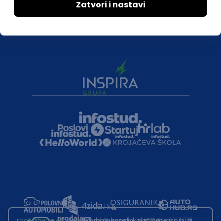
root@hw.rs
:~#
Helloworld.rs koristi kolačiće kako bi ti