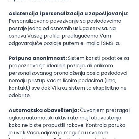
KATEGORIJA
TEHNOLOGIJA
POSLODAVAC
GRAD
SENIORITET
NAČIN RADA
Najnoviji poslovi svakog dana u tvom
inboxu
Prijavi se
Istaknuti poslodavci