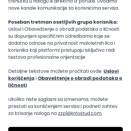
Okupljamo IT zajednicu, podižemo
transparentnost domaćeg IT tržišta rada i
efikasno spajamo kandidate i poslodavce.
O nama
Za poslodavce
Uslovi korišćenja
Politika privatnosti
Uklonjeni profili poslodavaca
Za medije
Kontakt
Druželjubivi smo!