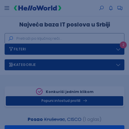
Najveća baza IT poslova u Srbiji
2
FILTERI
KATEGORIJE
Konkuriši jednim klikom
Popuni infostud profill
Posao
Kruševac
, CISCO
(1 oglas)