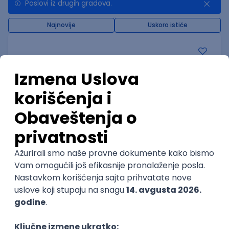
Poslovi iz drugih gradova.
Najnovije
Uskoro ističe
Analitičar informacione bezbednosti
Wiener Stadtische osiguranje a.d.o.
Beograd | Hibrid
11.08.2026.
Oglas dostupan i osobama sa invaliditetom
Oglas dostupan i studentima
@
CISCO
IPS
Junior
POSLOVI NA MAIL