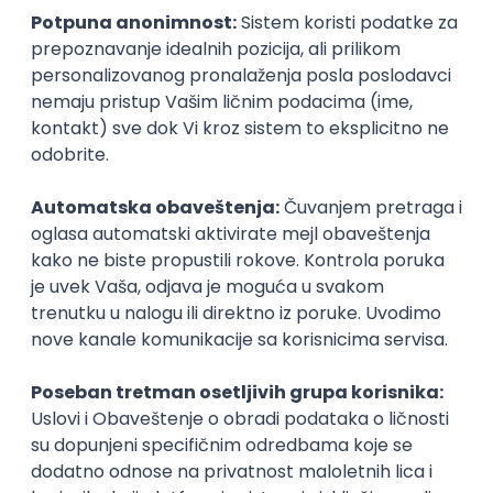
inboxu
Prijavi se
Okupljamo IT zajednicu, podižemo
transparentnost domaćeg IT tržišta rada i
efikasno spajamo kandidate i poslodavce.
O nama
Za poslodavce
Uslovi korišćenja
Politika privatnosti