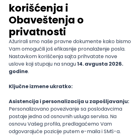
Poslovi iz drugih gradova.
Najnovije
Uskoro ističe
Technical Support Specialist
Itavis SRB
Odgovara na prijave
Beograd
online intervju
07.08.2026.
Linux
IIS
Windows Server
VMware
Windows
DNS
@
TCP/IP
Citrix
Intermediate
POSLOVI NA MAIL
KATEGORIJA
TEHNOLOGIJA
POSLODAVAC
GRAD
SENIORITET
NAČIN RADA
Najnoviji poslovi svakog dana u tvom