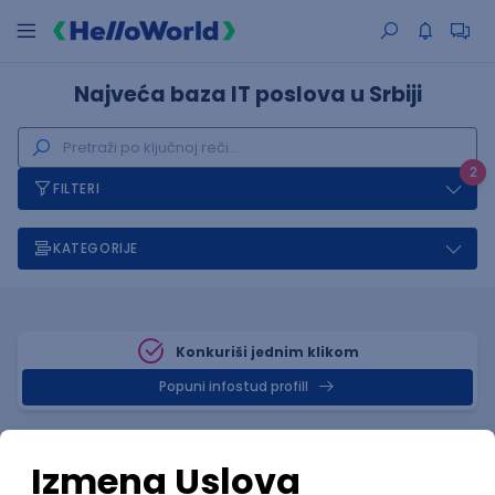
Najveća baza IT poslova u Srbiji
2
FILTERI
KATEGORIJE
Konkuriši jednim klikom
Popuni infostud profill
Posao
Prizren
, Citrix
(1 oglas)