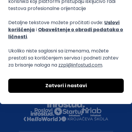
Uklonjeni profili poslodavaca
Za medije
Kontakt
Druželjubivi smo!