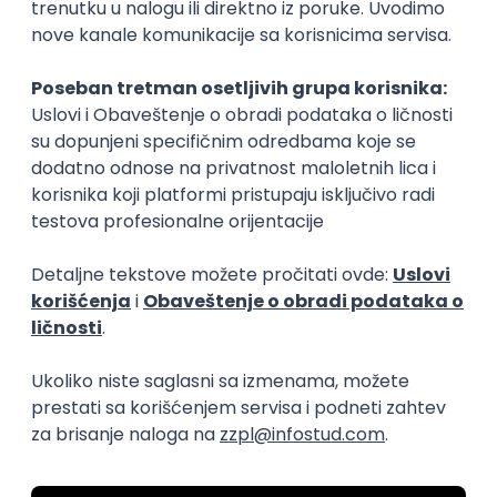
Okupljamo IT zajednicu, podižemo
transparentnost domaćeg IT tržišta rada i
efikasno spajamo kandidate i poslodavce.
O nama
Za poslodavce
Uslovi korišćenja
Politika privatnosti
Uklonjeni profili poslodavaca
Za medije
Kontakt
Druželjubivi smo!