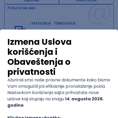
@
Najnovije
Uskoro ističe
POSLOVI NA MAIL
KATEGORIJA
TEHNOLOGIJA
POSLODAVAC
GRAD
SENIORITET
NAČIN RADA
Najnoviji poslovi svakog dana u tvom
inboxu
Prijavi se
Trenutno nema oglasa po traženim kriterijumima
pretrage.
Pogledaj slične oglase ili izmeni kriterijume pretrage
OGLASI PO KRITERIJUMU CUDA
Founding GPU Engineer