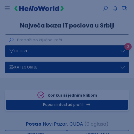
Najveća baza IT poslova u Srbiji
2
FILTERI
KATEGORIJE
Konkuriši jednim klikom
Popuni infostud profill
Posao
Novi Pazar, CUDA
(0 oglasa)