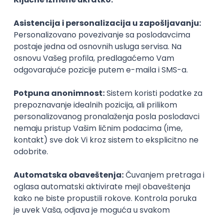
Fuse Energy
Remote
05.09.2026.
Node
C++
Python
C
CUDA
Senior
Software Developer (Algorithmic
Engineering)
Eqvilent
Remote
06.09.2026.
Linux
C++
C
Hardware
CUDA
Intermediate
С++ / СUDA Developer
Eqvilent
Remote
06.09.2026.
Linux
C++
C
Hardware
C programming
CUDA
Intermediate