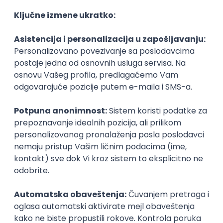
& Salesforce
Flosum
Remote
27.08.2026.
Git
Selenium
AWS
DevOps
REST
QA
Cloud
Cypress
Senior
Senior Front-End Engineer (React)
Miratech
Remote
22.08.2026.
CSS
DevOps
REST
TypeScript
Cypress
Senior
Istaknuti poslodavci