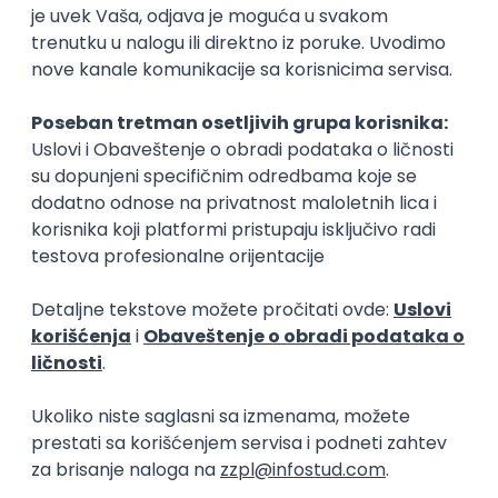
Okupljamo IT zajednicu, podižemo
transparentnost domaćeg IT tržišta rada i
efikasno spajamo kandidate i poslodavce.
O nama
Za poslodavce
Uslovi korišćenja
Politika privatnosti
Uklonjeni profili poslodavaca
Za medije