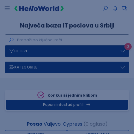
Najveća baza IT poslova u Srbiji
2
FILTERI
KATEGORIJE
Konkuriši jednim klikom
Popuni infostud profill
Posao
Valjevo, Cypress
(0 oglasa)