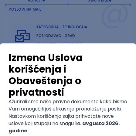
@
Najnovije
Uskoro ističe
POSLOVI NA MAIL
KATEGORIJA
TEHNOLOGIJA
POSLODAVAC
GRAD
SENIORITET
NAČIN RADA
Najnoviji poslovi svakog dana u tvom
inboxu
Prijavi se
Trenutno nema oglasa po traženim kriterijumima
pretrage.
Pogledaj slične oglase ili izmeni kriterijume pretrage
OGLASI PO KRITERIJUMU Cypress
Senior QA Automation Engineer - AWS