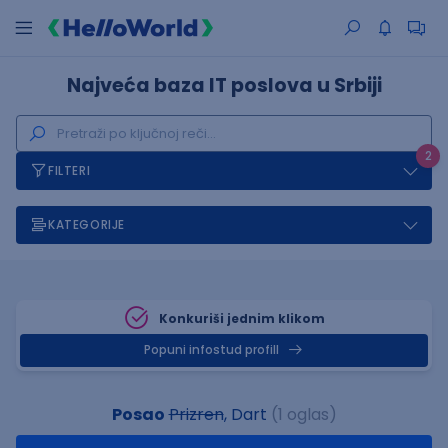
Najveća baza IT poslova u Srbiji
2
FILTERI
KATEGORIJE
Konkuriši jednim klikom
Popuni infostud profill
Posao
Prizren
, Dart
(1 oglas)