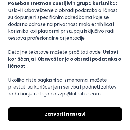
transparentnost domaćeg IT tržišta rada i
efikasno spajamo kandidate i poslodavce.
O nama
Za poslodavce
Uslovi korišćenja
Politika privatnosti
Uklonjeni profili poslodavaca
Za medije
Kontakt
Druželjubivi smo!