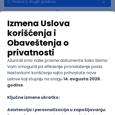
Poslovi iz drugih gradova.
Najnovije
Uskoro ističe
Flutter Developer (Medior)
Factory World Wide
3
Beograd
04.09.2026.
iOS
Android
Java
Git
JSON
REST
Dart
Swift
@
Kotlin
Firebase
Flutter
Intermediate
POSLOVI NA MAIL
KATEGORIJA
TEHNOLOGIJA
POSLODAVAC
GRAD
SENIORITET
NAČIN RADA
Najnoviji poslovi svakog dana u tvom