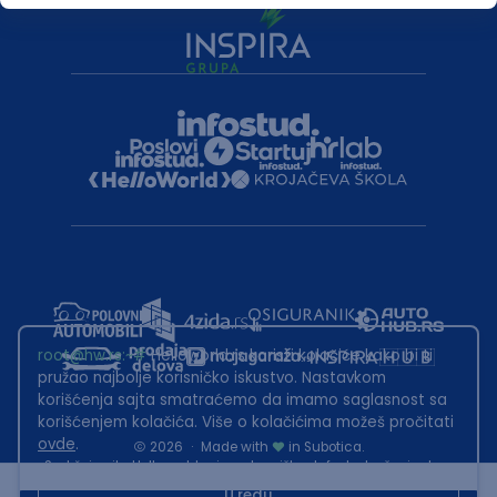
root@hw.rs
:~#
Helloworld.rs koristi kolačiće kako bi ti
pružao najbolje korisničko iskustvo. Nastavkom
korišćenja sajta smatraćemo da imamo saglasnost sa
korišćenjem kolačića. Više o kolačićima možeš pročitati
ovde
.
2026
·
Made with
in Subotica.
Sadržaj sajta Helloworld.rs je u vlasništvu Infostud rešenja d.o.o.
Subotica. Zabranjeno je njegovo preuzimanje bez dozvole.
U redu