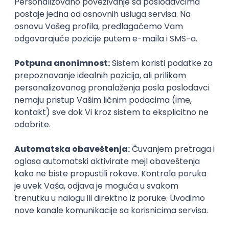
inboxu
Prijavi se
Istaknuti poslodavci
Okupljamo IT zajednicu, podižemo