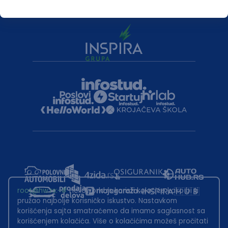
root@hw.rs
:~#
Helloworld.rs koristi kolačiće kako bi ti
pružao najbolje korisničko iskustvo. Nastavkom
korišćenja sajta smatraćemo da imamo saglasnost sa
korišćenjem kolačića. Više o kolačićima možeš pročitati