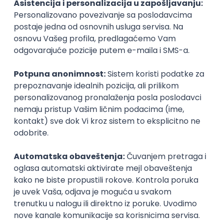
Productivity
Arista Networks
Remote
18.08.2026.
MySQL
Linux
Unix
JavaScript
C++
Java
ElasticSearch
Varnish
Python
Ansible
Jenkins
REST
C
Cloud
Kubernetes
Intermediate
Senior Fullstack Engineer — Search &
Discovery (Europe)
Pet Media Group (PMG)
Remote
14.09.2026.
JavaScript
Node.js
ElasticSearch
PostgreSQL
TypeScript
Senior