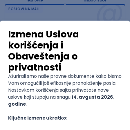
@
Najnovije
Uskoro ističe
POSLOVI NA MAIL
KATEGORIJA
TEHNOLOGIJA
POSLODAVAC
GRAD
SENIORITET
NAČIN RADA
Najnoviji poslovi svakog dana u tvom
inboxu
Prijavi se
Trenutno nema oglasa po traženim kriterijumima
pretrage.
Pogledaj slične oglase ili izmeni kriterijume pretrage
OGLASI PO KRITERIJUMU ElasticSearch
Software Engineer, Engineering