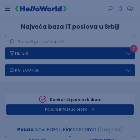
Najveća baza IT poslova u Srbiji
2
FILTERI
KATEGORIJE
Konkuriši jednim klikom
Popuni infostud profill
Posao
Novi Pazar, ElasticSearch
(0 oglasa)