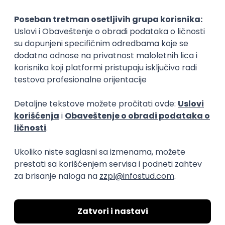
Okupljamo IT zajednicu, podižemo
transparentnost domaćeg IT tržišta rada i
efikasno spajamo kandidate i poslodavce.
O nama
Za poslodavce
Uslovi korišćenja
Politika privatnosti
Uklonjeni profili poslodavaca
Za medije
Kontakt
Druželjubivi smo!