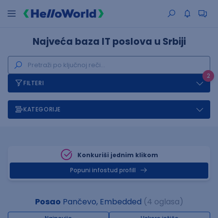
Najveća baza IT poslova u Srbiji
2
FILTERI
KATEGORIJE
Konkuriši jednim klikom
Popuni infostud profill
Posao
Pančevo, Embedded
(4 oglasa)