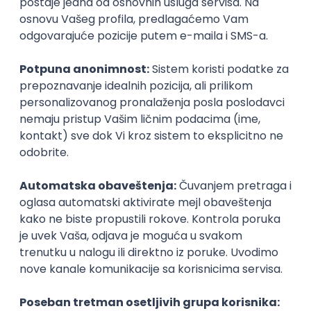
Prijavi se
QA Engineer - Join Our Talent
Community in Serbia
IGT D&B d.o.o.
3.7
Beograd
21.08.2026.
Jira
QA
Hardware
Embedded
Intermediate
Posao
Pančevo
, Embedded
(1 oglas)
Poslovi iz drugih gradova.
Embedded Software Engineer
Tajfun HIL d.o.o.
Novi Sad
30.08.2026.