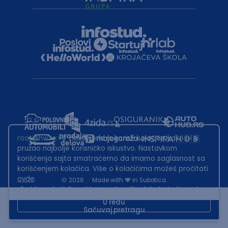
root@hw.rs
:~#
Helloworld.rs koristi kolačiće kako bi ti
pružao najbolje korisničko iskustvo. Nastavkom
korišćenja sajta smatraćemo da imamo saglasnost sa
korišćenjem kolačića. Više o kolačićima možeš pročitati
ovde
.
2026
·
Made with
in Subotica.
Sadržaj sajta Helloworld.rs je u vlasništvu Infostud rešenja d.o.o.
Subotica. Zabranjeno je njegovo preuzimanje bez dozvole.
U redu
Sačuvaj pretragu
This site is protected by reCAPTCHA and the Google
Privacy Policy
and
Terms of Service
apply.