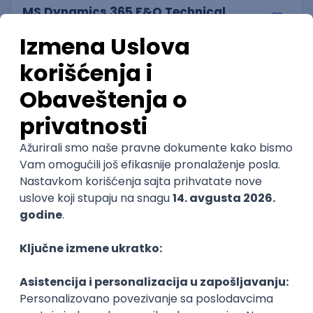
MS Dynamics 365 F&O Technical
Consultant
GET - Global Engineering Technologies
3.4
Beograd | Hibrid
11.08.2026.
SQL
SOAP
Git
SAP
SQL Server
Azure
DevOps
REST
ERP
Batch
Embedded
x++
Intermediate
@
Senior
POSLOVI NA MAIL
KATEGORIJA
TEHNOLOGIJA
POSLODAVAC
GRAD
SENIORITET
NAČIN RADA
Najnoviji poslovi svakog dana u tvom
inboxu