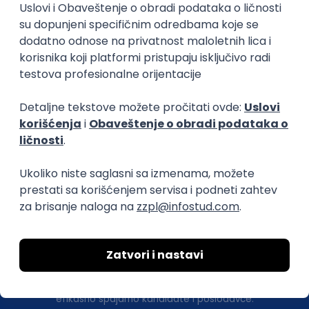
Linux
C++
Git
Svn
Python
C
SoC
Embedded
FPGA
Matlab
Intermediate
Istaknuti poslodavci
Okupljamo IT zajednicu, podižemo
transparentnost domaćeg IT tržišta rada i
efikasno spajamo kandidate i poslodavce.