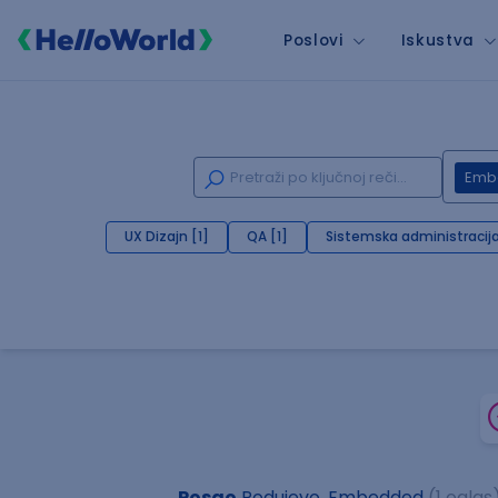
Poslovi
Iskustva
Emb
UX Dizajn [1]
QA [1]
Sistemska administracija
Posao
Podujevo, Embedded
(1 oglas