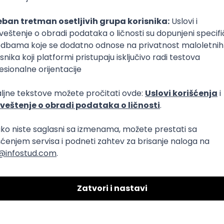
logies
ure
DevOps
REST
ERP
Batch
Embedded
x++
Intermediat
nt Community in Serbia
ermediate