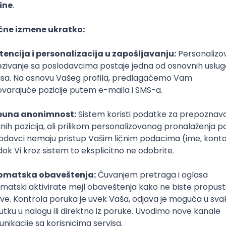
er
SoC
Embedded
FPGA
Matlab
Intermediate
poslovi svakog dana
boxu
DAVAC
GRAD
SENIORITET
NAČIN RADA
ical Consultant