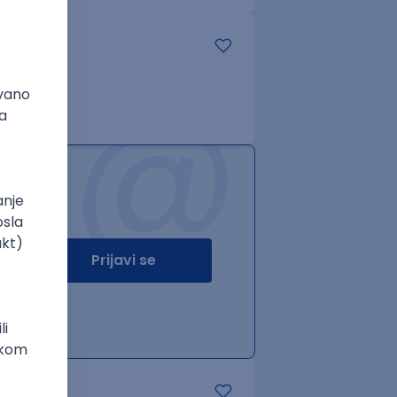
@
Prijavi se