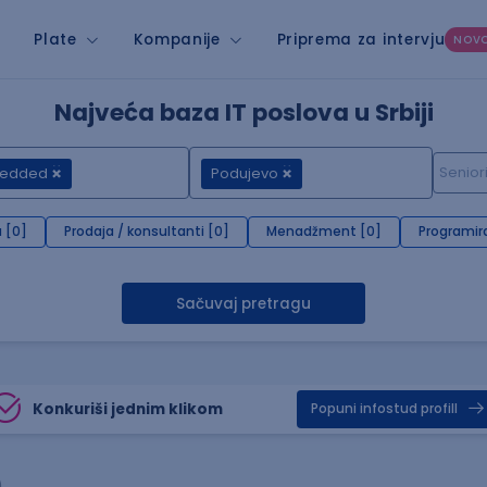
Plate
Kompanije
Priprema za intervju
NOV
Najveća baza IT poslova u Srbiji
edded
Podujevo
 [0]
Prodaja / konsultanti [0]
Menadžment [0]
Programir
Sačuvaj pretragu
Konkuriši jednim klikom
Popuni infostud profill
)