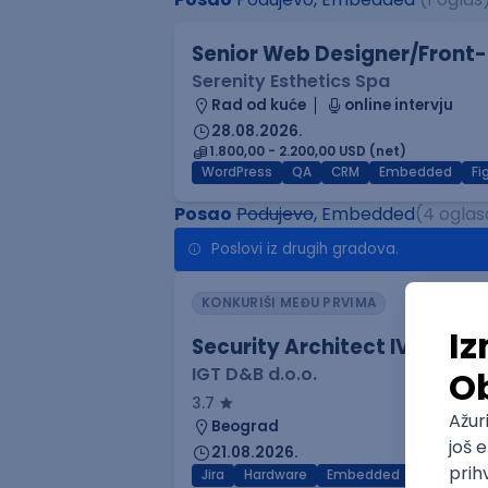
Senior Web Designer/Front-
Serenity Esthetics Spa
Rad od kuće
online intervju
28.08.2026.
1.800,00 - 2.200,00 USD (net)
WordPress
QA
CRM
Embedded
F
Posao
Podujevo
, Embedded
(4 oglas
Poslovi iz drugih gradova.
KONKURIŠI MEĐU PRVIMA
Security Architect IV
IGT D&B d.o.o.
3.7
Beograd
21.08.2026.
Jira
Hardware
Embedded
Senior