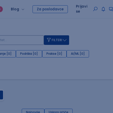
Prijavi
Blog
Za poslodavce
O
se
FILTERI
anje [0]
Podrška [0]
Prakse [0]
AI/ML [0]
Najnovije
Uskoro ističe