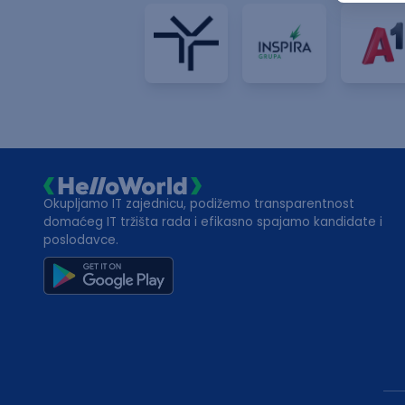
Okupljamo IT zajednicu, podižemo transparentnost
domaćeg IT tržišta rada i efikasno spajamo kandidate i
poslodavce.