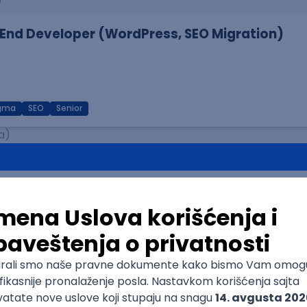
End Developer (WordPress, SEO Migration)
igma
SEO
Senior
a)