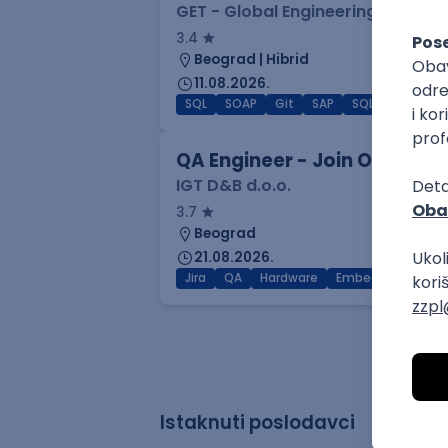
GET - Global Engineering Techno
3.4
Beograd | Hibrid
11.08.2026.
SQL
SOAP
Git
SAP
SQL Server
Az
QA Engineer - Join Our Tale
IGT D&B d.o.o.
3.7
Beograd
21.08.2026.
Jira
QA
Hardware
Embedded
Int
Istaknuti poslodavci