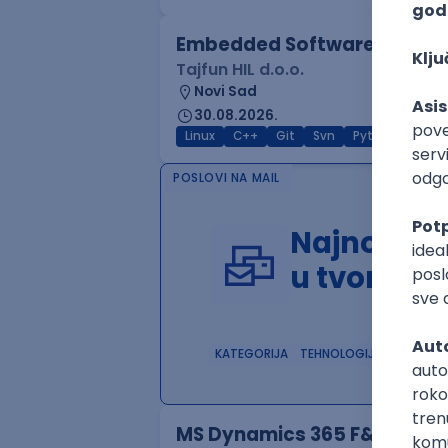
Embedded Software Engine
Tajfun HIL d.o.o.
Novi Sad
30.08.2026.
Linux
C++
Git
Svn
Python
C
POSLOVI NA MAIL
Najnoviji 
u tvom in
KATEGORIJA
TEHNOLOGIJA
POSLO
MS Dynamics 365 F&O Techn