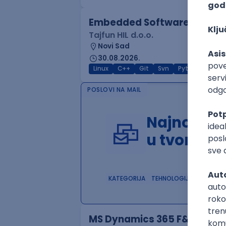
Embedded Software Engine
Tajfun HIL d.o.o.
Novi Sad
30.08.2026.
Linux
C++
Git
Svn
Python
C
POSLOVI NA MAIL
Najnoviji 
u tvom in
KATEGORIJA
TEHNOLOGIJA
POSLO
MS Dynamics 365 F&O Techn