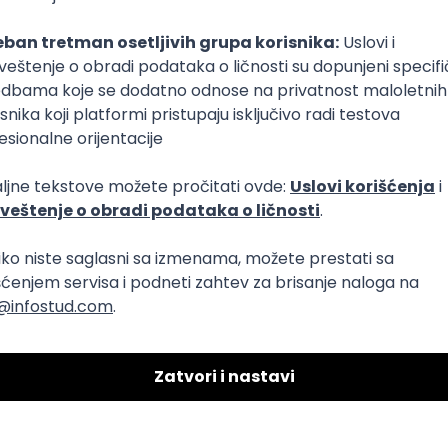
logies
ure
DevOps
REST
ERP
Batch
Embedded
x++
Intermediat
nt Community in Serbia
ermediate