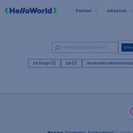
Poslovi
Iskustva
Emb
UX Dizajn [1]
QA [1]
Sistemska administracija
Posao
Zrenjanin, Embedded
(1 oglas