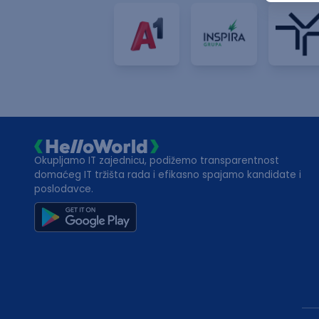
Okupljamo IT zajednicu, podižemo transparentnost
domaćeg IT tržišta rada i efikasno spajamo kandidate i
poslodavce.