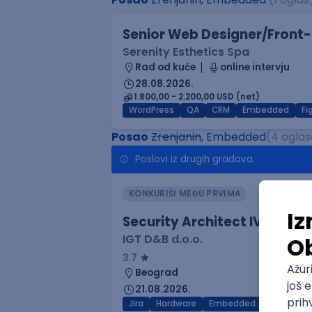
Senior Web Designer/Front-
Serenity Esthetics Spa
Rad od kuće
online intervju
28.08.2026.
1.800,00 - 2.200,00 USD (net)
WordPress
QA
CRM
Embedded
F
Posao
Zrenjanin
, Embedded
(4 oglas
Poslovi iz drugih gradova.
KONKURIŠI MEĐU PRVIMA
Security Architect IV
IGT D&B d.o.o.
3.7
Beograd
21.08.2026.
Jira
Hardware
Embedded
Senior