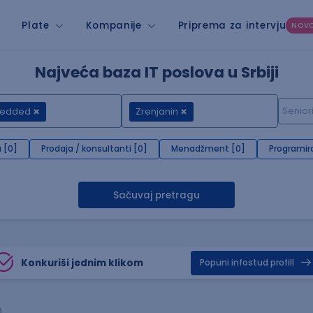
Plate
Kompanije
Priprema za intervju
NOV
Najveća baza IT poslova u Srbiji
edded
Zrenjanin
 [0]
Prodaja / konsultanti [0]
Menadžment [0]
Programir
Sačuvaj pretragu
Konkuriši jednim klikom
Popuni infostud profill
)