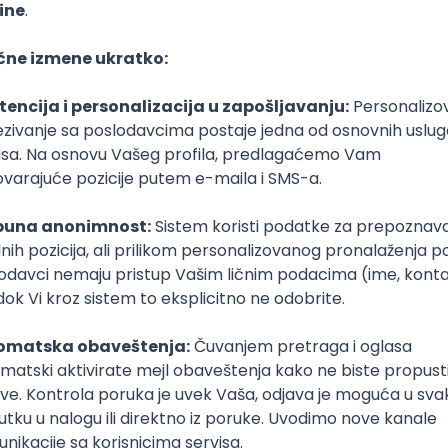
er
SoC
Embedded
FPGA
Matlab
Intermediate
poslovi svakog dana
boxu
DAVAC
GRAD
SENIORITET
NAČIN RADA
ical Consultant