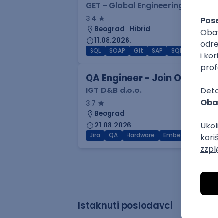
GET - Global Engineering Techno
3.4
Beograd | Hibrid
11.08.2026.
SQL
SOAP
Git
SAP
SQL Server
Az
QA Engineer - Join Our Tale
IGT D&B d.o.o.
3.7
Beograd
21.08.2026.
Jira
QA
Hardware
Embedded
Int
Istaknuti poslodavci