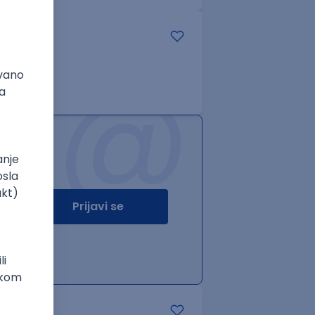
@
Prijavi se