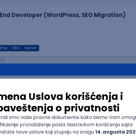
End Developer (WordPress, SEO Migration)
igma
SEO
Senior
a)