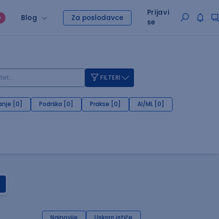
Prijavi
Blog
Za poslodavce
O
se
FILTERI
anje [0]
Podrška [0]
Prakse [0]
AI/ML [0]
Najnovije
Uskoro ističe