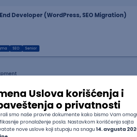
End Developer (WordPress, SEO Migration)
igma
SEO
Senior
lopment
)
lopment