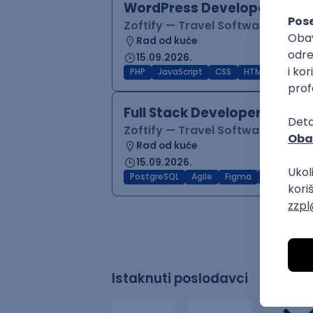
WordPress Developer
Zoftify — Travel Software Deve
Rad od kuće
15.09.2026.
PHP
JavaScript
CSS
HTML
REST
Full Stack Developer (React
Zoftify — Travel Software Deve
Rad od kuće
15.09.2026.
PostgreSQL
Agile
Figma
Intermedia
Istaknuti poslodavci