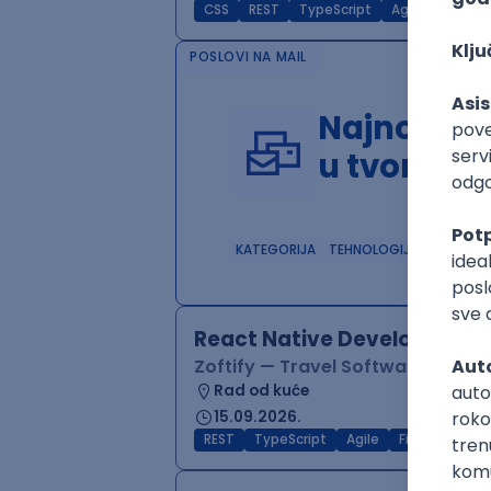
CSS
REST
TypeScript
Agile
Figma
POSLOVI NA MAIL
Najnoviji 
u tvom in
KATEGORIJA
TEHNOLOGIJA
POSLO
React Native Developer
Zoftify — Travel Software Deve
Rad od kuće
15.09.2026.
REST
TypeScript
Agile
Figma
Reac