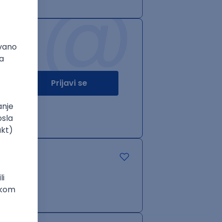
@
Prijavi se