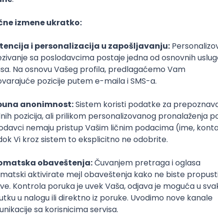
Intermediate
poslovi svakog dana
boxu
DAVAC
GRAD
SENIORITET
NAČIN RADA
lopment
t Native
Intermediate