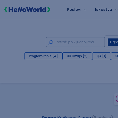
Poslovi
Iskustva
Fig
Programiranje [4]
UX Dizajn [2]
QA [1]
S
Posao
Kruševac, Figma
(6 oglasa)