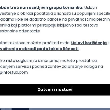
lopment
WordPress
Agile
Figma
SEO
Intermediate
 + Node.js)
lopment
te