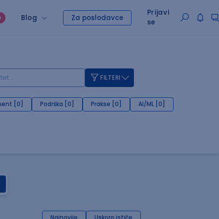
Prijavi
Blog
Za poslodavce
O
se
FILTERI
ent [0]
Podrška [0]
Prakse [0]
AI/ML [0]
Najnovije
Uskoro ističe