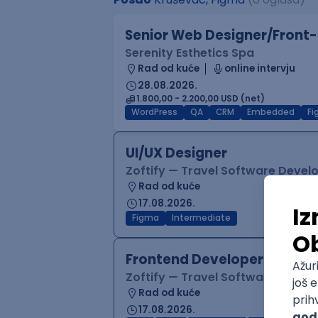
Senior Web Designer/Front-
Serenity Esthetics Spa
Rad od kuće
online intervju
28.08.2026.
1.800,00 - 2.200,00 USD (net)
WordPress
QA
CRM
Embedded
F
UI/UX Designer
Zoftify — Travel Software Deve
Rad od kuće
17.08.2026.
Figma
Intermediate
Frontend Developer (React
Zoftify — Travel Software Deve
Rad od kuće
17.08.2026.