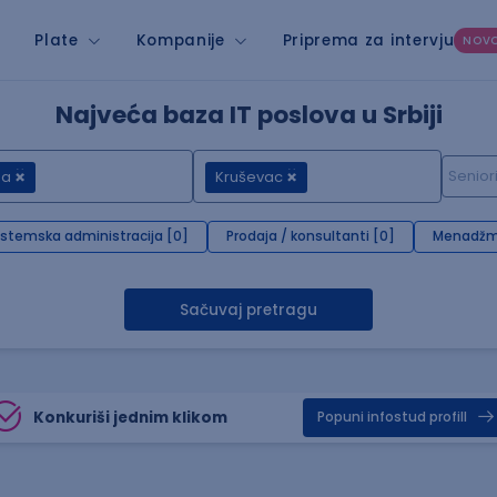
Plate
Kompanije
Priprema za intervju
NOV
Najveća baza IT poslova u Srbiji
ma
Kruševac
istemska administracija [0]
Prodaja / konsultanti [0]
Menadžm
Sačuvaj pretragu
Konkuriši jednim klikom
Popuni infostud profill