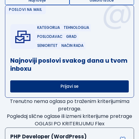
@
Najnovije
Uskoro ističe
POSLOVI NA MAIL
KATEGORIJA
TEHNOLOGIJA
POSLODAVAC
GRAD
SENIORITET
NAČIN RADA
Najnoviji poslovi svakog dana u tvom
inboxu
Prijavi se
Trenutno nema oglasa po traženim kriterijumima
pretrage.
Pogledaj slične oglase ili izmeni kriterijume pretrage
OGLASI PO KRITERIJUMU Flex
PHP Developer (WordPress)