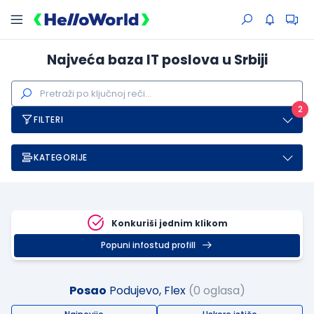
Najveća baza IT poslova u Srbiji
2
FILTERI
KATEGORIJE
Konkuriši jednim klikom
Popuni infostud profill
Posao
Podujevo, Flex
(0 oglasa)