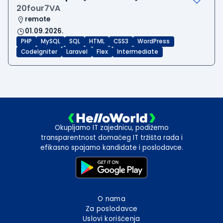
20four7VA
remote
01.09.2026.
PHP
MySQL
SQL
HTML
CSS3
WordPress
CodeIgniter
Laravel
Flex
Intermediate
Okupljamo IT zajednicu, podižemo
transparentnost domaćeg IT tržišta rada i
efikasno spajamo kandidate i poslodavce.
O nama
Za poslodavce
Uslovi korišćenja