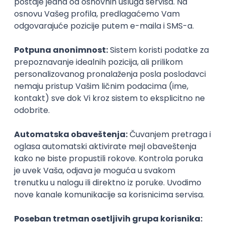
Prijavi se
Istaknuti poslodavci
Okupljamo IT zajednicu, podižemo
transparentnost domaćeg IT tržišta rada i
efikasno spajamo kandidate i poslodavce.