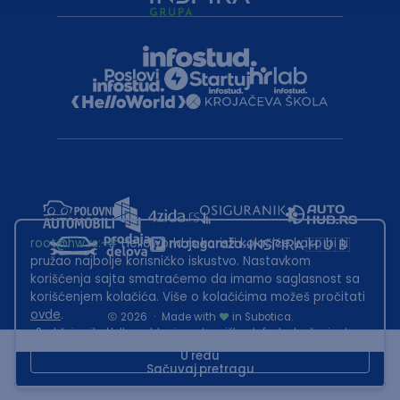
root@hw.rs
:~#
Helloworld.rs koristi kolačiće kako bi ti
pružao najbolje korisničko iskustvo. Nastavkom
korišćenja sajta smatraćemo da imamo saglasnost sa
korišćenjem kolačića. Više o kolačićima možeš pročitati
ovde
.
2026
·
Made with
in Subotica.
Sadržaj sajta Helloworld.rs je u vlasništvu Infostud rešenja d.o.o.
Subotica. Zabranjeno je njegovo preuzimanje bez dozvole.
U redu
Sačuvaj pretragu
This site is protected by reCAPTCHA and the Google
Privacy Policy
and
Terms of Service
apply.