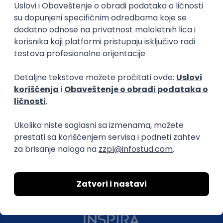
O nama
Za poslodavce
Uslovi korišćenja
Politika privatnosti
Uklonjeni profili poslodavaca
Za medije
Kontakt
Druželjubivi smo!