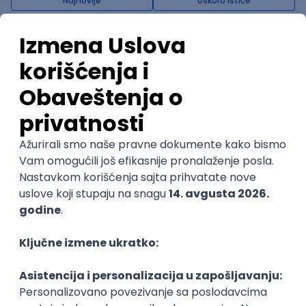
Najnovije
Uskoro ističe
Flutter Developer (Medior)
Factory World Wide
3
Beograd
04.09.2026.
iOS
Android
Java
Git
JSON
REST
Dart
Swift
@
Kotlin
Firebase
Flutter
Intermediate
POSLOVI NA MAIL
KATEGORIJA
TEHNOLOGIJA
POSLODAVAC
GRAD
SENIORITET
NAČIN RADA
Najnoviji poslovi svakog dana u tvom
inboxu