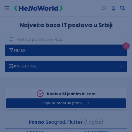
Najveća baza IT poslova u Srbiji
2
FILTERI
KATEGORIJE
Konkuriši jednim klikom
Popuni infostud profill
Posao
Beograd, Flutter
(1 oglas)