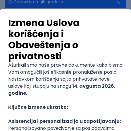
Poslovi iz drugih gradova.
Najnovije
Uskoro ističe
Embedded Software Engineer
Tajfun HIL d.o.o.
Novi Sad
30.08.2026.
Linux
C++
Git
Svn
Python
C
SoC
Embedded
@
FPGA
Matlab
Intermediate
POSLOVI NA MAIL
KATEGORIJA
TEHNOLOGIJA
POSLODAVAC
GRAD
SENIORITET
NAČIN RADA
Najnoviji poslovi svakog dana u tvom
inboxu