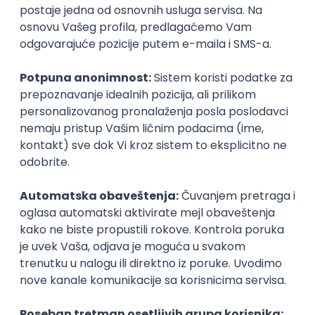
Prijavi se
Istaknuti poslodavci
Okupljamo IT zajednicu, podižemo
transparentnost domaćeg IT tržišta rada i