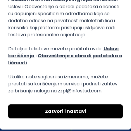
efikasno spajamo kandidate i poslodavce.
O nama
Za poslodavce
Uslovi korišćenja
Politika privatnosti
Uklonjeni profili poslodavaca
Za medije
Kontakt
Druželjubivi smo!