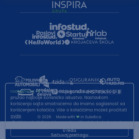
root@hw.rs
:~#
Helloworld.rs koristi kolačiće kako bi ti
pružao najbolje korisničko iskustvo. Nastavkom
korišćenja sajta smatraćemo da imamo saglasnost sa
korišćenjem kolačića. Više o kolačićima možeš pročitati
ovde
.
2026
·
Made with
in Subotica.
Sadržaj sajta Helloworld.rs je u vlasništvu Infostud rešenja d.o.o.
Subotica. Zabranjeno je njegovo preuzimanje bez dozvole.
U redu
Sačuvaj pretragu
This site is protected by reCAPTCHA and the Google
Privacy Policy
and