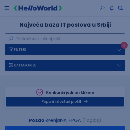
Najveća baza IT poslova u Srbiji
2
FILTERI
KATEGORIJE
Konkuriši jednim klikom
Popuni infostud profill
Posao
Zrenjanin
, FPGA
(1 oglas)