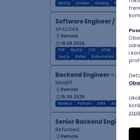
MySQL
Docker
Golang
Kafka
Kube
Software Engineer / Develo
SPACE44
Remote
18.08.2026.
PHP
MySQL
CSS
HTML
Node.js
A
Vue.js
Kafka
Kubernetes
Senior
Backend Engineer - AI Start
Madiff
Remote
15.09.2026.
Node.js
Python
AWS
Azure
Golan
Senior Backend Engineer
Refurbed
Remote