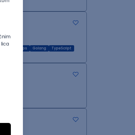
zure
DevOps
Golang
TypeScript