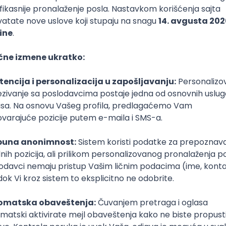
bernetes
Intermediate
Senior
 K0s Team
enior