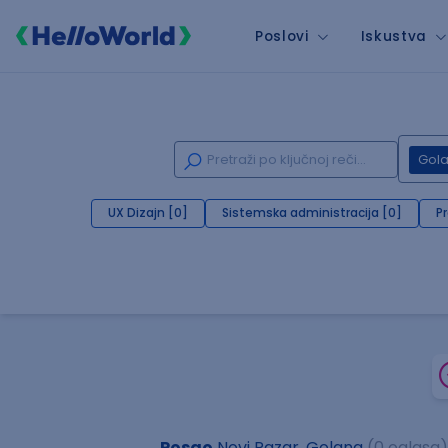
Poslovi
Iskustva
Gol
UX Dizajn [0]
Sistemska administracija [0]
P
Posao
Novi Pazar, Golang
(0 oglasa)