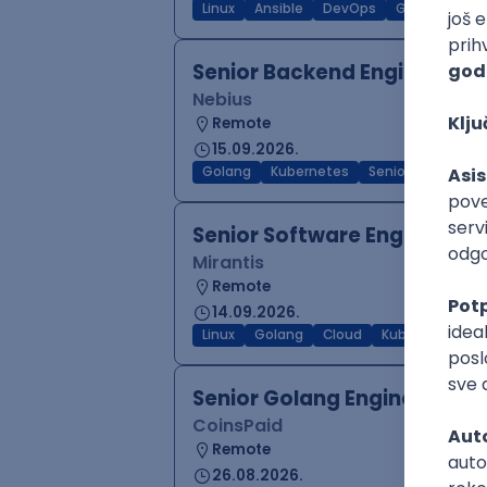
Linux
Ansible
DevOps
Golang
Ku
Senior Backend Engineer
Nebius
Remote
15.09.2026.
Golang
Kubernetes
Senior
Senior Software Engineer -
Mirantis
Remote
14.09.2026.
Linux
Golang
Cloud
Kubernetes
S
Senior Golang Engineer
CoinsPaid
Remote
26.08.2026.