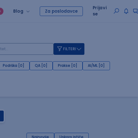
Prijavi
Blog
Za poslodavce
O
se
FILTERI
Podrška [0]
QA [0]
Prakse [0]
AI/ML [0]
Najnovije
Uskoro ističe