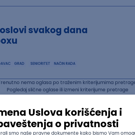
poslovi svakog dana
boxu
DAVAC
GRAD
SENIORITET
NAČIN RADA
Trenutno nema oglasa po traženim kriterijumima pretrage
Pogledaj slične oglase ili izmeni kriterijume pretrage
OGLASI PO KRITERIJUMU Golang