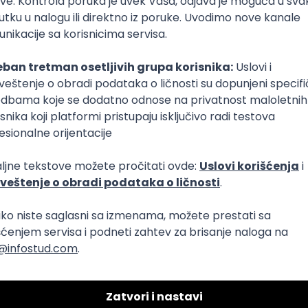
rnetes
Senior
per
ngular
Java
Python
AWS
SQL Server
Docker
PostgreSQL
A
up
g
Cloud
Intermediate