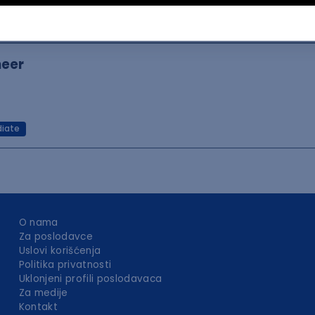
neer
diate
O nama
Za poslodavce
Uslovi korišćenja
Politika privatnosti
Uklonjeni profili poslodavaca
Za medije
Kontakt