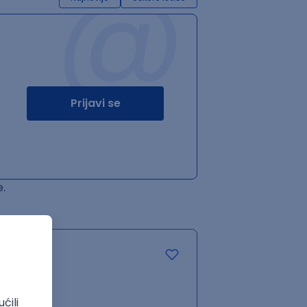
@
Prijavi se
.