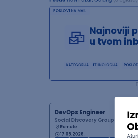
POSLOVI NA MAIL
Najnoviji 
u tvom in
KATEGORIJA
TEHNOLOGIJA
POSLO
DevOps Engineer
Social Discovery Group
Remote
17.08.2026.