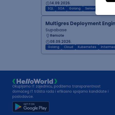
14.09.2026.
SQL
SOA
Golang
Senior
Multigres Deployment Engi
Supabase
Remote
08.09.2026.
Golang
Cloud
Kubernetes
Interme
Okupljamo IT zajednicu, podižemo transparentnost
domaćeg IT tržišta rada i efikasno spajamo kandidate i
poslodavce.