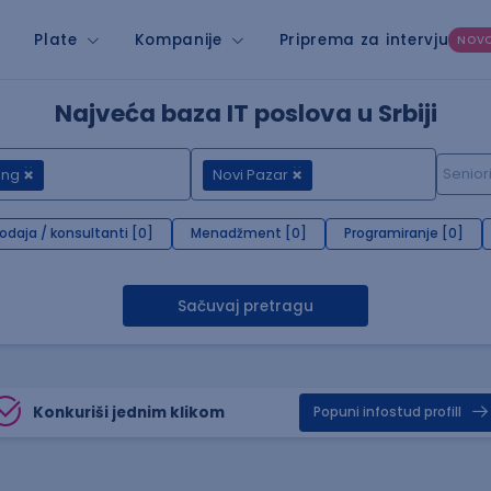
Plate
Kompanije
Priprema za intervju
NOV
Najveća baza IT poslova u Srbiji
ang
Novi Pazar
rodaja / konsultanti [0]
Menadžment [0]
Programiranje [0]
Sačuvaj pretragu
Konkuriši jednim klikom
Popuni infostud profill