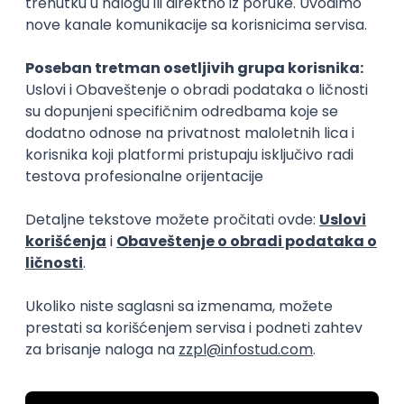
Okupljamo IT zajednicu, podižemo
transparentnost domaćeg IT tržišta rada i
efikasno spajamo kandidate i poslodavce.
O nama
Za poslodavce
Uslovi korišćenja
Politika privatnosti
Uklonjeni profili poslodavaca
Za medije
Kontakt
Druželjubivi smo!