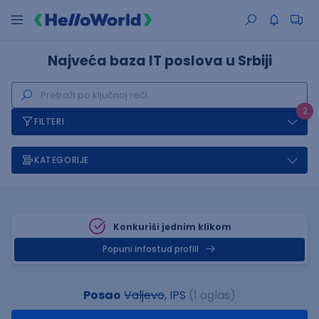
Najveća baza IT poslova u Srbiji
2
FILTERI
KATEGORIJE
Konkuriši jednim klikom
Popuni infostud profill
Posao
Valjevo
, IPS
(1 oglas)