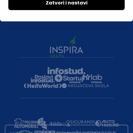
root@hw.rs
:~#
Helloworld.rs koristi kolačiće kako bi ti