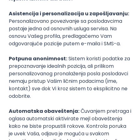
KATEGORIJA
TEHNOLOGIJA
POSLODAVAC
GRAD
SENIORITET
NAČIN RADA
Najnoviji poslovi svakog dana u tvom
inboxu
Prijavi se
Istaknuti poslodavci