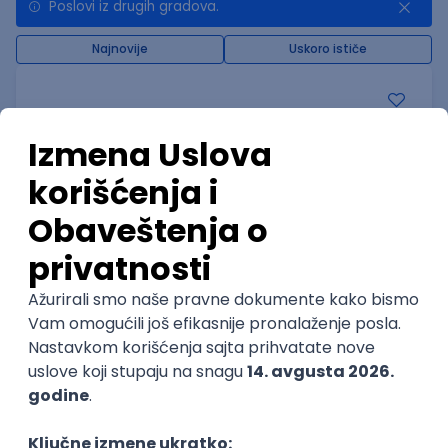
Poslovi iz drugih gradova.
Najnovije
Uskoro ističe
Analitičar informacione bezbednosti
Wiener Stadtische osiguranje a.d.o.
Beograd | Hibrid
11.08.2026.
Oglas dostupan i osobama sa invaliditetom
Oglas dostupan i studentima
@
CISCO
IPS
Junior
POSLOVI NA MAIL