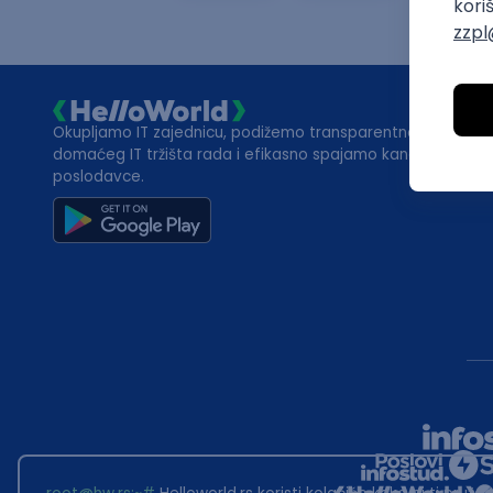
Okupljamo IT zajednicu, podižemo transparentnost
domaćeg IT tržišta rada i efikasno spajamo kandidate i
poslodavce.