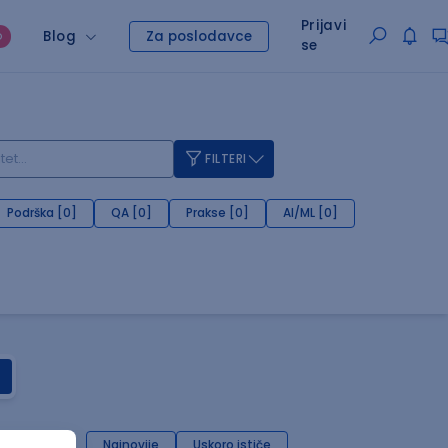
Prijavi
Blog
Za poslodavce
O
se
FILTERI
Podrška [0]
QA [0]
Prakse [0]
AI/ML [0]
Najnovije
Uskoro ističe