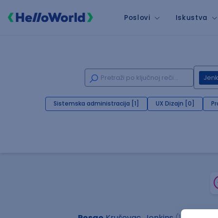
Poslovi
Iskustva
Jenk
Sistemska administracija [1]
UX Dizajn [0]
Pr
Posao
Kruševac, Jenkins
(1 oglas)