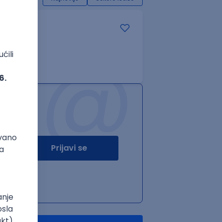
@
Prijavi se