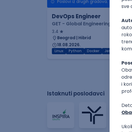
Poslovi iz drugih gradova.
DevOps Engineer
GET - Global Engineering Techno
3.4
Beograd | Hibrid
18.08.2026.
Linux
Python
Docker
Jenkins
Dev
Istaknuti poslodavci