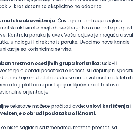
logies
Ops
Bash
Intermediate