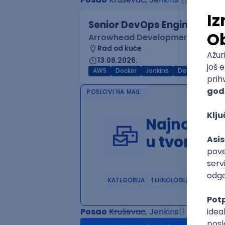
Senior DevOps Engineer
Arrowhead Development
Rad od kuće
13.08.2026.
AWS
Docker
Jenkins
DevOps
Clo
POSLOVI NA MAIL
Najnoviji 
u tvom in
KATEGORIJA
TEHNOLOGIJA
POSLO
Posao
Kruševac
, Jenkins
(1 oglas)