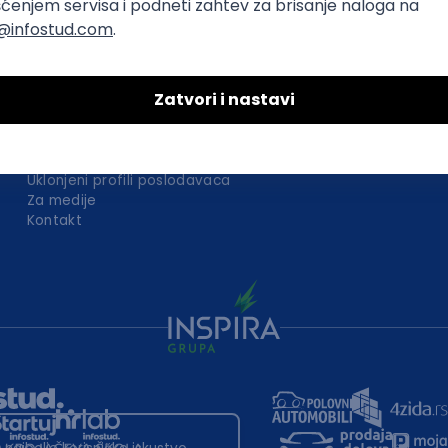
O nama
Za poslodavce
Uslovi korišćenja
Politika privatnosti
Uklonjeni profili poslodavaca
Za medije
Kontakt