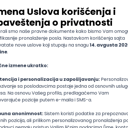
ud
Kubernetes
Senior
poslovi svakog dana
boxu
DAVAC
GRAD
SENIORITET
NAČIN RADA