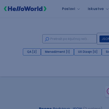
Poslovi
Iskustva
JSO
QA [2]
Menadžment [1]
UX Dizajn [0]
Si
Posao
Podujevo, JSON
(2 oglasa)