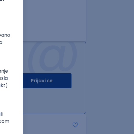
@
Prijavi se