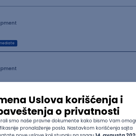
lopment
mediate
lopment
Senior
 Specialist