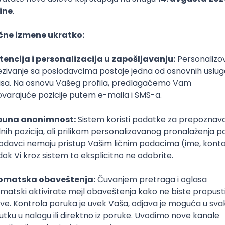
e
poslovi svakog dana
boxu
DAVAC
GRAD
SENIORITET
NAČIN RADA