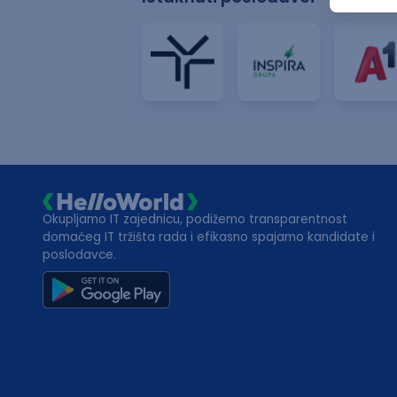
Okupljamo IT zajednicu, podižemo transparentnost
domaćeg IT tržišta rada i efikasno spajamo kandidate i
poslodavce.