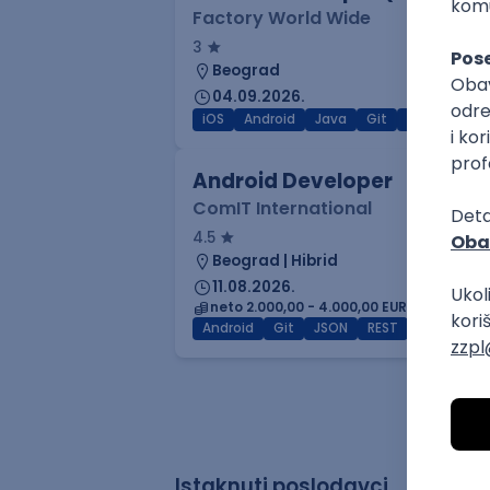
Factory World Wide
3
Beograd
04.09.2026.
iOS
Android
Java
Git
JSON
RES
Android Developer
ComIT International
4.5
Beograd | Hibrid
11.08.2026.
neto 2.000,00 - 4.000,00 EUR (mesečna 
Android
Git
JSON
REST
MVVM
S
Istaknuti poslodavci