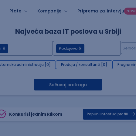
Plate
Kompanije
Priprema za intervju
NOV
Najveća baza IT poslova u Srbiji
N
Podujevo
stemska administracija [0]
Prodaja / konsultanti [0]
Programir
Sačuvaj pretragu
Konkuriši jednim klikom
Popuni infostud profill