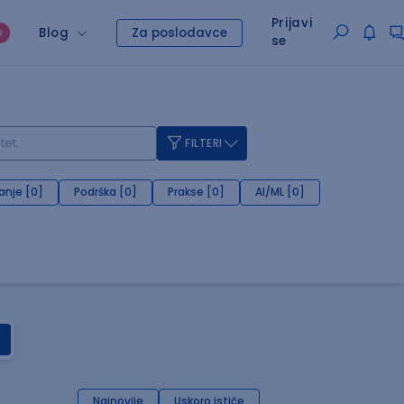
Prijavi
Blog
Za poslodavce
O
se
FILTERI
anje [0]
Podrška [0]
Prakse [0]
AI/ML [0]
Najnovije
Uskoro ističe