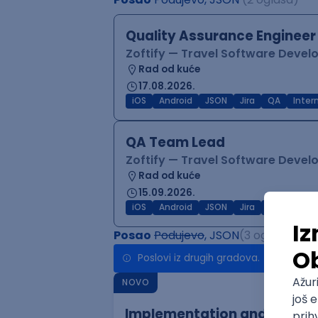
Quality Assurance Engineer
Zoftify — Travel Software Deve
Rad od kuće
17.08.2026.
iOS
Android
JSON
Jira
QA
Inter
QA Team Lead
Zoftify — Travel Software Deve
Rad od kuće
15.09.2026.
iOS
Android
JSON
Jira
QA
Agile
Posao
Podujevo
, JSON
(3 oglasa)
Poslovi iz drugih gradova.
NOVO
Implementation and Product