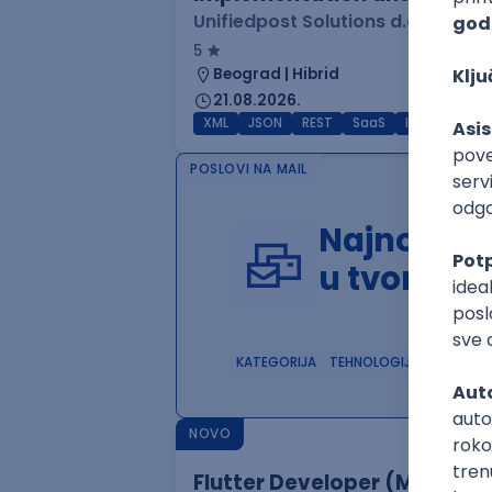
Unifiedpost Solutions d.o.o.
5
Beograd | Hibrid
21.08.2026.
XML
JSON
REST
SaaS
Intermediat
POSLOVI NA MAIL
Najnoviji 
u tvom in
KATEGORIJA
TEHNOLOGIJA
POSLO
NOVO
Flutter Developer (Medior)