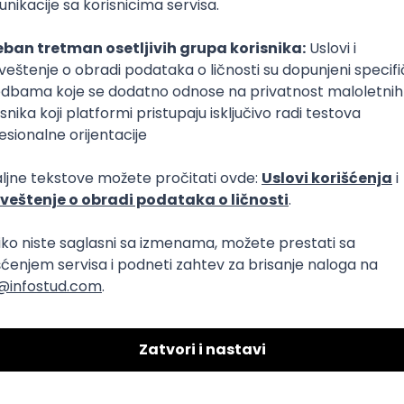
T
Dart
Swift
Kotlin
Firebase
Flutter
Intermediate
plata)
QLite
HTTP
Agile
Kotlin
Intermediate
Senior