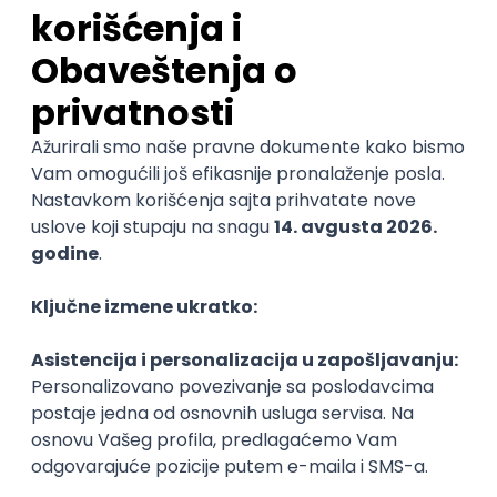
@
Najnovije
Uskoro ističe
POSLOVI NA MAIL
KATEGORIJA
TEHNOLOGIJA
POSLODAVAC
GRAD
SENIORITET
NAČIN RADA
Najnoviji poslovi svakog dana u tvom
inboxu
Prijavi se
Trenutno nema oglasa po traženim kriterijumima
pretrage.
Pogledaj slične oglase ili izmeni kriterijume pretrage
OGLASI PO KRITERIJUMU Juniper
Senior Network Engineer