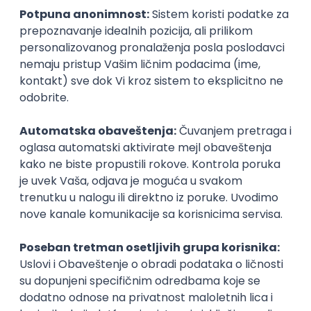
Nebius
Remote
15.09.2026.
VPN
BGP
QoS
Juniper
Senior
Okupljamo IT zajednicu, podižemo
transparentnost domaćeg IT tržišta rada i
efikasno spajamo kandidate i poslodavce.
O nama
Za poslodavce
Uslovi korišćenja
Politika privatnosti