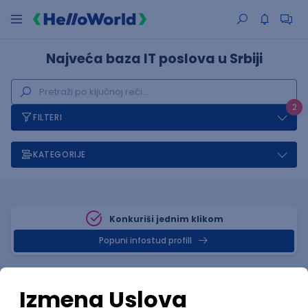
Najveća baza IT poslova u Srbiji
2
FILTERI
KATEGORIJE
Konkuriši jednim klikom
Popuni infostud profill
Posao
Čačak, Juniper
(0 oglasa)