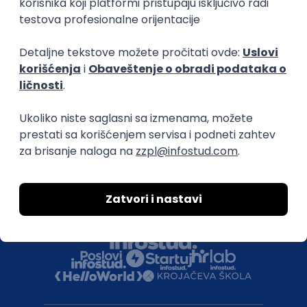
Uklonjeni profili poslodavaca
Za medije
Kontakt
Druželjubivi smo!