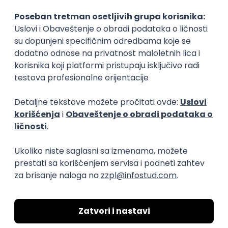
Okupljamo IT zajednicu, podižemo
transparentnost domaćeg IT tržišta rada i
efikasno spajamo kandidate i poslodavce.
O nama
Za poslodavce
Uslovi korišćenja
Politika privatnosti
Uklonjeni profili poslodavaca
Za medije
Kontakt
Druželjubivi smo!