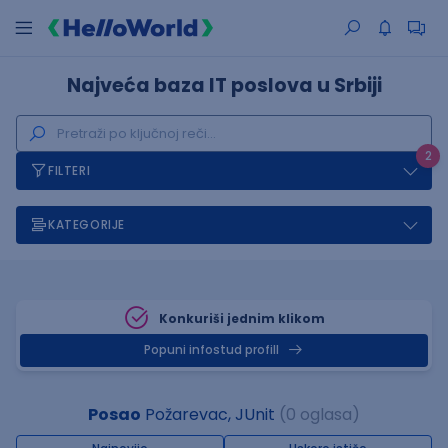
Najveća baza IT poslova u Srbiji
2
FILTERI
KATEGORIJE
Konkuriši jednim klikom
Popuni infostud profill
Posao
Požarevac, JUnit
(0 oglasa)