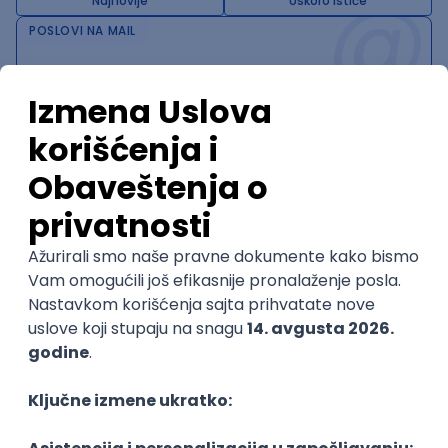
@
Najnovije
Uskoro ističe
POSLOVI NA MAIL
KATEGORIJA
TEHNOLOGIJA
POSLODAVAC
GRAD
SENIORITET
NAČIN RADA
Najnoviji poslovi svakog dana u tvom
inboxu
Prijavi se
Trenutno nema oglasa po traženim kriterijumima
pretrage.
Pogledaj slične oglase ili izmeni kriterijume pretrage
OGLASI PO KRITERIJUMU JUnit
Tech Lead, Android Core Product