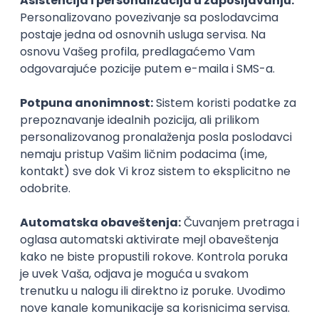
Speechify
Remote
04.09.2026.
140.000,00 - 200.000,00 USD (gross)
iOS
Android
JUnit
MVVM
Canvas
NodeJS
QA
Senior
Istaknuti poslodavci