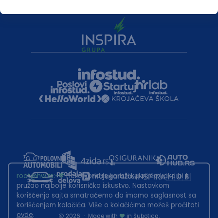
root@hw.rs
:~#
Helloworld.rs koristi kolačiće kako bi ti
pružao najbolje korisničko iskustvo. Nastavkom
korišćenja sajta smatraćemo da imamo saglasnost sa
korišćenjem kolačića. Više o kolačićima možeš pročitati
ovde
.
2026
·
Made with
in Subotica.