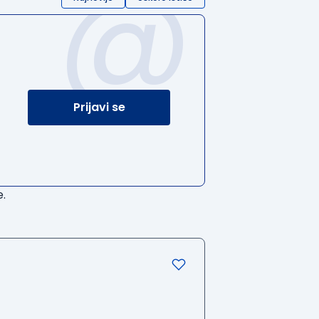
@
Prijavi se
.