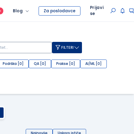
Prijavi
Blog
Za poslodavce
O
se
FILTERI
Podrška [0]
QA [0]
Prakse [0]
AI/ML [0]
Najnovije
Uskoro ističe