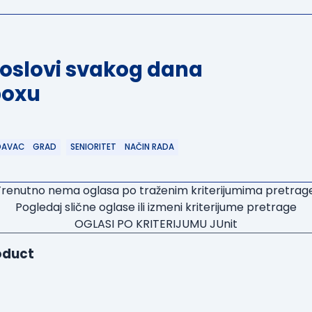
poslovi svakog dana
boxu
DAVAC
GRAD
SENIORITET
NAČIN RADA
Trenutno nema oglasa po traženim kriterijumima pretrage
Pogledaj slične oglase ili izmeni kriterijume pretrage
OGLASI PO KRITERIJUMU JUnit
oduct