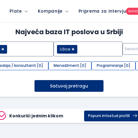
Plate
Kompanije
Priprema za intervju
NOV
Najveća baza IT poslova u Srbiji
t
Užice
rodaja / konsultanti [0]
Menadžment [0]
Programiranje [0]
Sačuvaj pretragu
Konkuriši jednim klikom
Popuni infostud profill