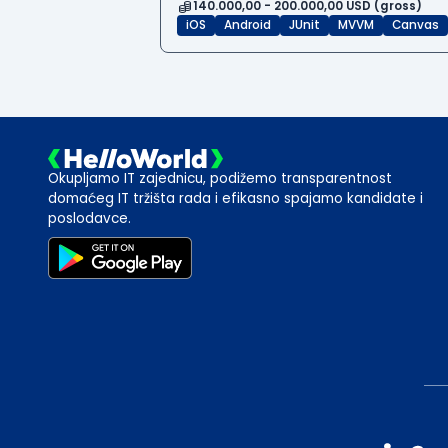
140.000,00 - 200.000,00 USD (gross)
iOS
Android
JUnit
MVVM
Canvas
Okupljamo IT zajednicu, podižemo transparentnost
domaćeg IT tržišta rada i efikasno spajamo kandidate i
poslodavce.