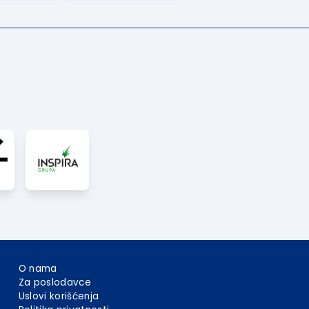
O nama
Za poslodavce
Uslovi korišćenja