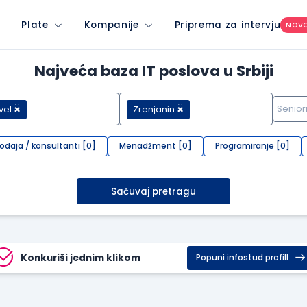
Plate
Kompanije
Priprema za intervju
NOV
Najveća baza IT poslova u Srbiji
vel
Zrenjanin
rodaja / konsultanti [0]
Menadžment [0]
Programiranje [0]
Sačuvaj pretragu
Konkuriši jednim klikom
Popuni infostud profill