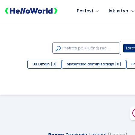
Poslovi
Iskustva
Lara
UX Dizajn [0]
Sistemska administracija [0]
P
Posao
Zrenjanin
, Laravel
(1 oglas)