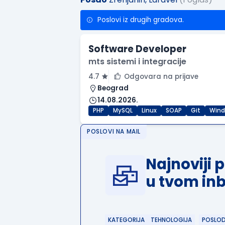
Poslovi iz drugih gradova.
Software Developer
mts sistemi i integracije
4.7
Odgovara na prijave
Beograd
14.08.2026.
PHP
MySQL
Linux
SOAP
Git
Win
POSLOVI NA MAIL
Najnoviji 
u tvom in
KATEGORIJA
TEHNOLOGIJA
POSLO