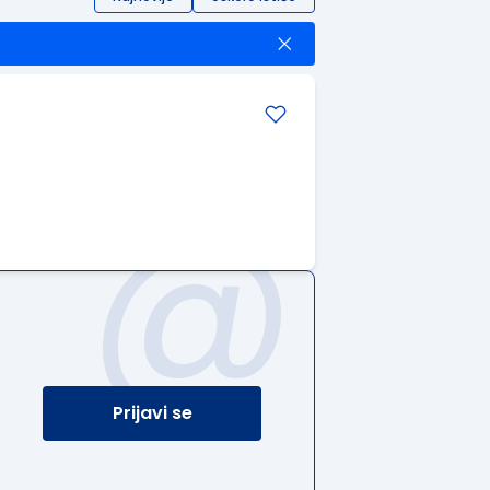
@
Prijavi se