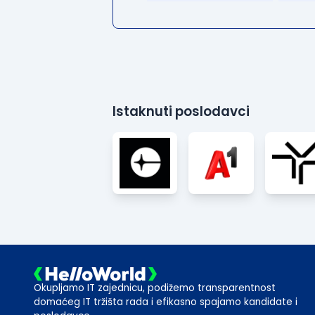
Istaknuti poslodavci
Okupljamo IT zajednicu, podižemo transparentnost
domaćeg IT tržišta rada i efikasno spajamo kandidate i