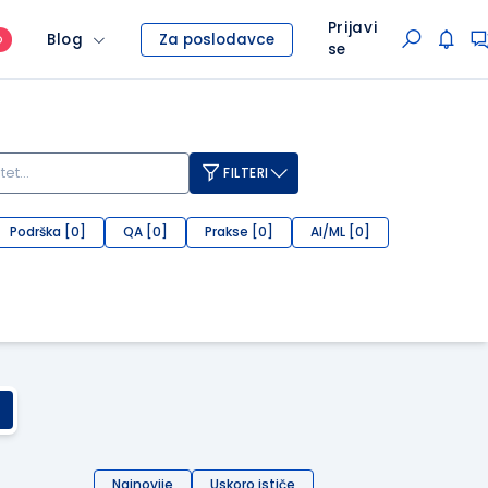
Prijavi
Blog
Za poslodavce
O
se
FILTERI
Podrška [0]
QA [0]
Prakse [0]
AI/ML [0]
Najnovije
Uskoro ističe