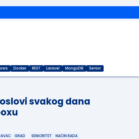
dows
Docker
REST
Laravel
MongoDB
Senior
poslovi svakog dana
boxu
DAVAC
GRAD
SENIORITET
NAČIN RADA