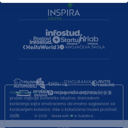
root@hw.rs
:~#
Helloworld.rs koristi kolačiće kako bi ti
pružao najbolje korisničko iskustvo. Nastavkom
korišćenja sajta smatraćemo da imamo saglasnost sa
korišćenjem kolačića. Više o kolačićima možeš pročitati
ovde
.
2026
·
Made with
in Subotica.
Sadržaj sajta Helloworld.rs je u vlasništvu Infostud rešenja d.o.o.
Subotica. Zabranjeno je njegovo preuzimanje bez dozvole.