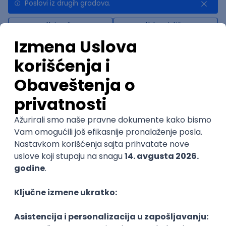
Poslovi iz drugih gradova.
Najnovije
Uskoro ističe
Software Developer
mts sistemi i integracije
4.7
Odgovara na prijave
Beograd
14.08.2026.
PHP
MySQL
Linux
SOAP
Git
Windows
Docker
@
REST
Laravel
MongoDB
Senior
POSLOVI NA MAIL
KATEGORIJA
TEHNOLOGIJA
POSLODAVAC
GRAD
SENIORITET
NAČIN RADA
Najnoviji poslovi svakog dana u tvom