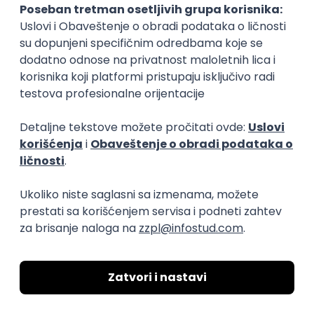
transparentnost domaćeg IT tržišta rada i
efikasno spajamo kandidate i poslodavce.
O nama
Za poslodavce
Uslovi korišćenja
Politika privatnosti
Uklonjeni profili poslodavaca
Za medije
Kontakt
Druželjubivi smo!