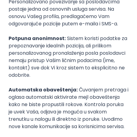
inboxu
Prijavi se
Istaknuti poslodavci
Okupljamo IT zajednicu, podižemo