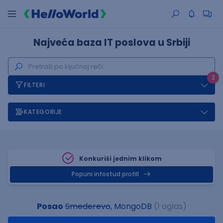
Najveća baza IT poslova u Srbiji
2
FILTERI
KATEGORIJE
Konkuriši jednim klikom
Popuni infostud profill
Posao
Smederevo
, MongoDB
(1 oglas)